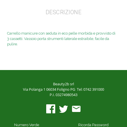
DESCRIZIONE
Carrello manicure con seduta in eco pelle morbida e provvisto di
3
cassetti. Vassoio porta strumenti laterale estraibile, facile da
pulire.
Beauty2b srl
Via Polanga 1
06034 Foligno PG
Tel: 0742 391000
P.I. 03274980543
Numero Verde
Ricorda Password