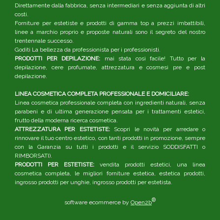
Direttamente dalla fabbrica, senza intermediari e senza aggiunta di altri
costi.
Forniture per estetiste e prodotti di gamma top a prezzi imbattibili,
linee a marchio proprio e proposte naturali sono il segreto del nostro
trentennale successo.
Goditi La bellezza da professionista per i professionisti.
PRODOTTI PER DEPILAZIONE:
mai stata così facile! Tutto per la
depilazione, cere profumate, attrezzatura e cosmesi pre e post
depilazione.
LINEA COSMETICA COMPLETA PROFESSIONALE E DOMICILIARE:
Linea cosmetica professionale completa con ingredienti naturali, senza
parabeni e di ultima generazione pensata per i trattamenti estetici,
frutto della moderna ricerca cosmetica.
ATTREZZATURA PER ESTETISTE:
Scopri le novità per arredare o
rinnovare il tuo centro estetico, con tanti prodotti in promozione, sempre
con la Garanzia su tutti i prodotti e il servizio SODDISFATTI o
RIMBORSATI).
PRODOTTI PER ESTETISTE:
vendita prodotti estetici, una linea
cosmetica completa, le migliori forniture estetica, estetica prodotti,
ingrosso prodotti per unghie, ingrosso prodotti per estetista.
®
software ecommerce by
Open2b