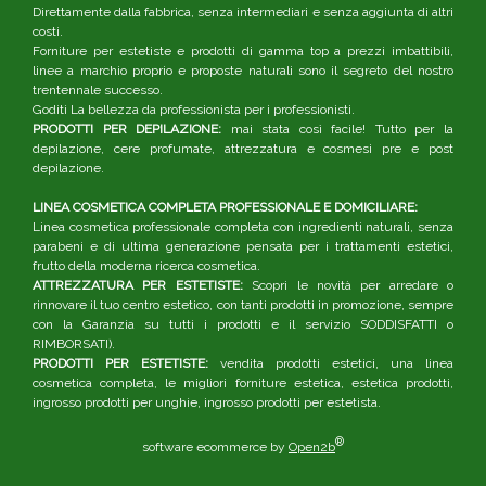
Direttamente dalla fabbrica, senza intermediari e senza aggiunta di altri
costi.
Forniture per estetiste e prodotti di gamma top a prezzi imbattibili,
linee a marchio proprio e proposte naturali sono il segreto del nostro
trentennale successo.
Goditi La bellezza da professionista per i professionisti.
PRODOTTI PER DEPILAZIONE:
mai stata così facile! Tutto per la
depilazione, cere profumate, attrezzatura e cosmesi pre e post
depilazione.
LINEA COSMETICA COMPLETA PROFESSIONALE E DOMICILIARE:
Linea cosmetica professionale completa con ingredienti naturali, senza
parabeni e di ultima generazione pensata per i trattamenti estetici,
frutto della moderna ricerca cosmetica.
ATTREZZATURA PER ESTETISTE:
Scopri le novità per arredare o
rinnovare il tuo centro estetico, con tanti prodotti in promozione, sempre
con la Garanzia su tutti i prodotti e il servizio SODDISFATTI o
RIMBORSATI).
PRODOTTI PER ESTETISTE:
vendita prodotti estetici, una linea
cosmetica completa, le migliori forniture estetica, estetica prodotti,
ingrosso prodotti per unghie, ingrosso prodotti per estetista.
®
software ecommerce by
Open2b