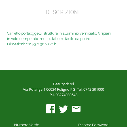
DESCRIZIONE
Carrello portaoggetti, struttura in alluminio verniciato, 3 ripiani
in
vetro temperato, molto stabile e facile da pulire
Dimesioni: cm 53 x 38 x 86 h
Beauty2b srl
Via Polanga 1
06034 Foligno PG
Tel: 0742 391000
P.I. 03274980543
Numero Verde
Ricorda Password