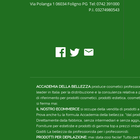
Via Polanga 1
06034 Foligno PG
Tel: 0742 391000
P.I. 03274980543
ACCADEMIA DELLA BELLEZZA
produce cosmetici professiona
leader in Italia per la distribuzione e la consulenza relativa a
di riferimento per prodotti cosmetici, prodotti estetica, cosme
si ferma mai.
IL NOSTRO ECOMMERCE
si occupa della vendita di prodotti a
Prova anche tu la formula Accademia della bellezza: "dal produ
Direttamente dalla fabbrica, senza intermediari e senza aggiunt
Forniture per estetiste e prodotti di gamma top a prezzi imbatt
Goditi La bellezza da professionista per i professionisti.
PRODOTTI PER DEPILAZIONE:
mai stata così facile! Tutto pe