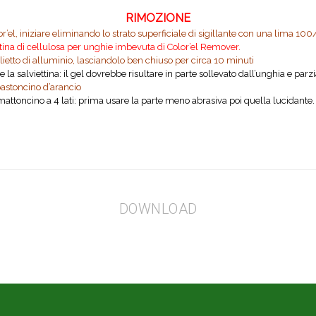
RIMOZIONE
el, iniziare eliminando lo strato superficiale di sigillante con una lima 10
ttina di cellulosa per unghie imbevuta di Color’el Remover.
lietto di alluminio, lasciandolo ben chiuso per circa 10 minuti
 e la salviettina: il gel dovrebbe risultare in parte sollevato dall’unghia e par
bastoncino d’arancio
ttoncino a 4 lati: prima usare la parte meno abrasiva poi quella lucidante. Ap
DOWNLOAD