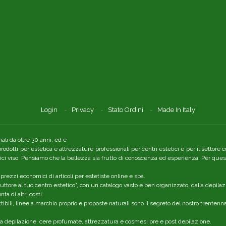
Login
Privacy
Stato Ordini
Made In Italy
li da oltre 30 anni, ed è
 prodotti per estetica e attrezzature professionali per centri estetici e per il setto
tici viso. Pensiamo che la bellezza sia frutto di conoscenza ed esperienza. Per quest
 prezzi economici di articoli per estetiste online e spa.
ttore al tuo centro estetico", con un catalogo vasto e ben organizzato, dalla depilaz
a di altri costi.
ibili, linee a marchio proprio e proposte naturali sono il segreto del nostro trenten
r la depilazione, cere profumate, attrezzatura e cosmesi pre e post depilazione.