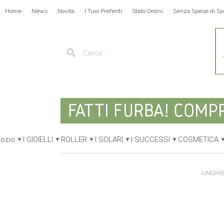
Home
News
Novità
I Tuoi Preferiti
Stato Ordini
Senza Spese di Sp
gozio
I GIOIELLI
ROLLER
I SOLARI
I SUCCESSI
COSMETICA
UNGHIE