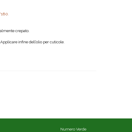
0/180.
zialmente crepato.
plicare infine dell’olio per cuticole.
Numero Verde