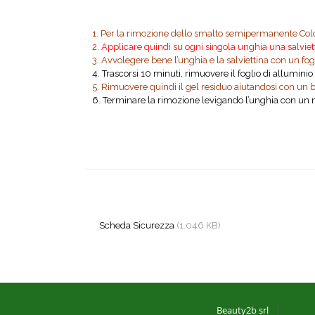
1. Per la rimozione dello smalto semipermanente Color’
2. Applicare quindi su ogni singola unghia una salvie
3. Avvolegere bene l’unghia e la salviettina con un fog
4. Trascorsi 10 minuti, rimuovere il foglio di alluminio
5. Rimuovere quindi il gel residuo aiutandosi con un 
6. Terminare la rimozione levigando l’unghia con un ma
Scheda Sicurezza
(1.046 KB)
Beauty2b srl