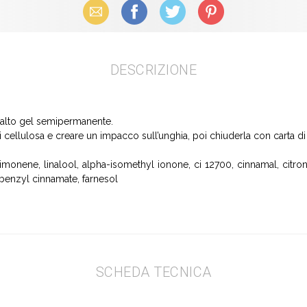
Email
Facebook
X (Twitter)
Pinterest
DESCRIZIONE
smalto gel semipermanente.
ellulosa e creare un impacco sull’unghia, poi chiuderla con carta di a
limonene, linalool, alpha-isomethyl ionone, ci 12700, cinnamal, citrone
 benzyl cinnamate, farnesol
SCHEDA TECNICA