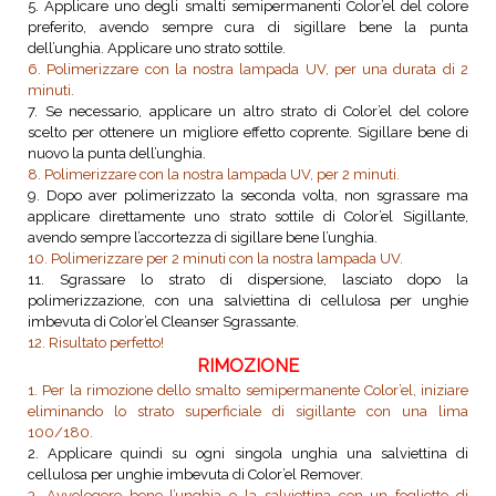
5. Applicare uno degli smalti semipermanenti Color’el del colore
preferito, avendo sempre cura di sigillare bene la punta
dell’unghia. Applicare uno strato sottile.
6. Polimerizzare con la nostra lampada UV, per una durata di 2
minuti.
7. Se necessario, applicare un altro strato di Color’el del colore
scelto per ottenere un migliore effetto coprente. Sigillare bene di
nuovo la punta dell’unghia.
8. Polimerizzare con la nostra lampada UV, per 2 minuti.
9. Dopo aver polimerizzato la seconda volta, non sgrassare ma
applicare direttamente uno strato sottile di Color’el Sigillante,
avendo sempre l’accortezza di sigillare bene l’unghia.
10. Polimerizzare per 2 minuti con la nostra lampada UV.
11. Sgrassare lo strato di dispersione, lasciato dopo la
polimerizzazione, con una salviettina di cellulosa per unghie
imbevuta di Color’el Cleanser Sgrassante.
12. Risultato perfetto!
RIMOZIONE
1. Per la rimozione dello smalto semipermanente Color’el, iniziare
eliminando lo strato superficiale di sigillante con una lima
100/180.
2. Applicare quindi su ogni singola unghia una salviettina di
cellulosa per unghie imbevuta di Color’el Remover.
3. Avvolegere bene l’unghia e la salviettina con un foglietto di