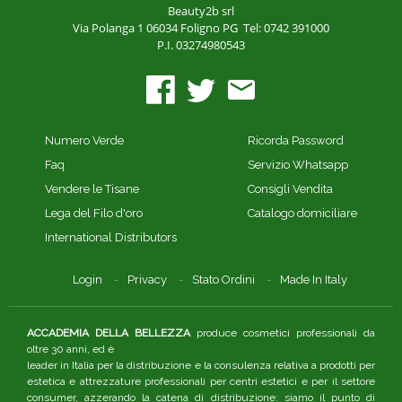
Beauty2b srl
Via Polanga 1
06034 Foligno PG
Tel: 0742 391000
P.I. 03274980543
Numero Verde
Ricorda Password
Faq
Servizio Whatsapp
Vendere le Tisane
Consigli Vendita
Lega del Filo d'oro
Catalogo domiciliare
International Distributors
Login
Privacy
Stato Ordini
Made In Italy
ACCADEMIA DELLA BELLEZZA
produce cosmetici professionali da
oltre 30 anni, ed è
leader in Italia per la distribuzione e la consulenza relativa a prodotti per
estetica e attrezzature professionali per centri estetici e per il settore
consumer, azzerando la catena di distribuzione: siamo il punto di