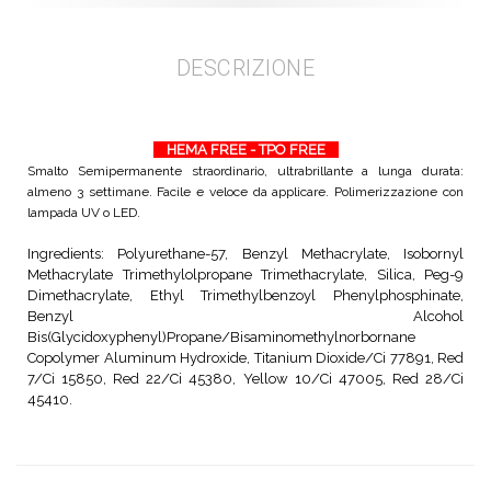
DESCRIZIONE
HEMA FREE - TPO FREE
Smalto Semipermanente straordinario, ultrabrillante a lunga durata:
almeno 3 settimane. Facile e veloce da applicare. Polimerizzazione con
lampada UV o LED.
Ingredients: Polyurethane-57, Benzyl Methacrylate, Isobornyl
Methacrylate Trimethylolpropane Trimethacrylate, Silica, Peg-9
Dimethacrylate, Ethyl Trimethylbenzoyl Phenylphosphinate,
Benzyl Alcohol
Bis(Glycidoxyphenyl)Propane/Bisaminomethylnorbornane
Copolymer Aluminum Hydroxide, Titanium Dioxide/Ci 77891, Red
7/Ci 15850, Red 22/Ci 45380, Yellow 10/Ci 47005, Red 28/Ci
45410.