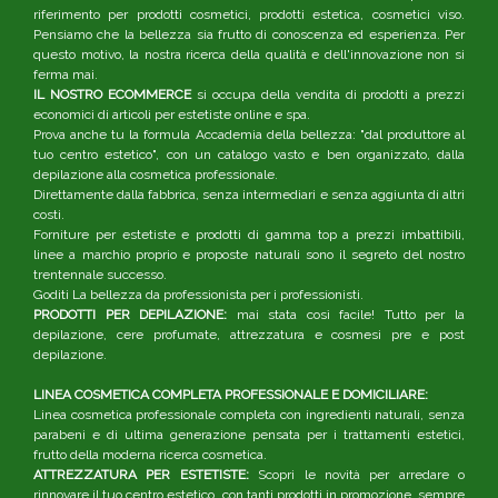
riferimento per prodotti cosmetici, prodotti estetica, cosmetici viso.
Pensiamo che la bellezza sia frutto di conoscenza ed esperienza. Per
questo motivo, la nostra ricerca della qualità e dell'innovazione non si
ferma mai.
IL NOSTRO ECOMMERCE
si occupa della vendita di prodotti a prezzi
economici di articoli per estetiste online e spa.
Prova anche tu la formula Accademia della bellezza: "dal produttore al
tuo centro estetico", con un catalogo vasto e ben organizzato, dalla
depilazione alla cosmetica professionale.
Direttamente dalla fabbrica, senza intermediari e senza aggiunta di altri
costi.
Forniture per estetiste e prodotti di gamma top a prezzi imbattibili,
linee a marchio proprio e proposte naturali sono il segreto del nostro
trentennale successo.
Goditi La bellezza da professionista per i professionisti.
PRODOTTI PER DEPILAZIONE:
mai stata così facile! Tutto per la
depilazione, cere profumate, attrezzatura e cosmesi pre e post
depilazione.
LINEA COSMETICA COMPLETA PROFESSIONALE E DOMICILIARE:
Linea cosmetica professionale completa con ingredienti naturali, senza
parabeni e di ultima generazione pensata per i trattamenti estetici,
frutto della moderna ricerca cosmetica.
ATTREZZATURA PER ESTETISTE:
Scopri le novità per arredare o
rinnovare il tuo centro estetico, con tanti prodotti in promozione, sempre