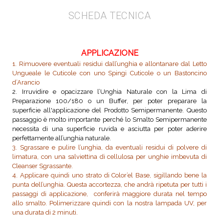
SCHEDA TECNICA
APPLICAZIONE
1. Rimuovere eventuali residui dall’unghia e allontanare dal Letto
Ungueale le Cuticole con uno Spingi Cuticole o un Bastoncino
d’Arancio
2. Irruvidire e opacizzare l’Unghia Naturale con la Lima di
Preparazione 100/180 o un Buffer, per poter preparare la
superficie all'applicazione del Prodotto Semipermanente. Questo
passaggio è molto importante perché lo Smalto Semipermanente
necessita di una superficie ruvida e asciutta per poter aderire
perfettamente all’unghia naturale.
3. Sgrassare e pulire l’unghia, da eventuali residui di polvere di
limatura, con una salviettina di cellulosa per unghie imbevuta di
Cleanser Sgrassante.
4. Applicare quindi uno strato di Color’el Base, sigillando bene la
punta dell’unghia. Questa accortezza, che andrà ripetuta per tutti i
passaggi di applicazione, conferirà maggiore durata nel tempo
allo smalto. Polimerizzare quindi con la nostra lampada UV, per
una durata di 2 minuti.