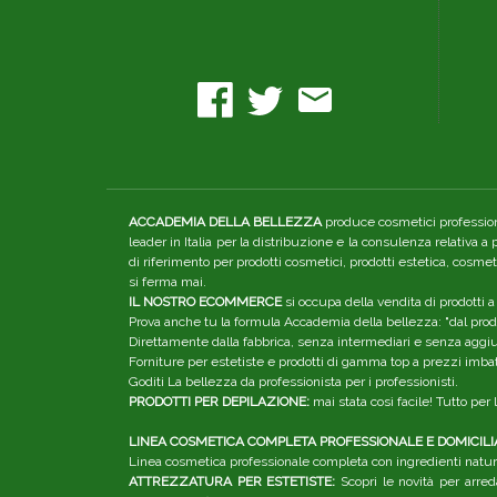
ACCADEMIA DELLA BELLEZZA
produce cosmetici professiona
leader in Italia per la distribuzione e la consulenza relativa a
di riferimento per prodotti cosmetici, prodotti estetica, cosme
si ferma mai.
IL NOSTRO ECOMMERCE
si occupa della vendita di prodotti a
Prova anche tu la formula Accademia della bellezza: "dal produ
Direttamente dalla fabbrica, senza intermediari e senza aggiunt
Forniture per estetiste e prodotti di gamma top a prezzi imbatt
Goditi La bellezza da professionista per i professionisti.
PRODOTTI PER DEPILAZIONE:
mai stata così facile! Tutto pe
LINEA COSMETICA COMPLETA PROFESSIONALE E DOMICILI
Linea cosmetica professionale completa con ingredienti natura
ATTREZZATURA PER ESTETISTE:
Scopri le novità per arred