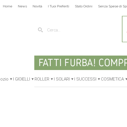
Home
News
Novità
I Tuoi Preferiti
Stato Ordini
Senza Spese di Sp
gozio
I GIOIELLI
ROLLER
I SOLARI
I SUCCESSI
COSMETICA