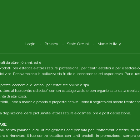
Login
Privacy
Stato Ordini
Made In Italy
li da oltre 30 anni, ed è
 prodotti per estetica e attrezzature professionali per centri estetici e per il setto
tici viso. Pensiamo che la bellezza sia frutto di conoscenza ed esperienza. Per quest
 prezzi economici di articoli per estetiste online e spa.
ttore al tuo centro estetico", con un catalogo vasto e ben organizzato, dalla depilaz
a di altri costi.
ibili, linee a marchio proprio e proposte naturali sono il segreto del nostro trenten
r la depilazione, cere profumate, attrezzatura e cosmesi pre e post depilazione.
ARE:
li, senza parabeni e di ultima generazione pensata per i trattamenti estetici, frutt
are o rinnovare il tuo centro estetico, con tanti prodotti in promozione, sempre co