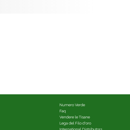
Numero Verde
Faq
Vendere le Tisane
Lega del Filo d'oro
International Distributors