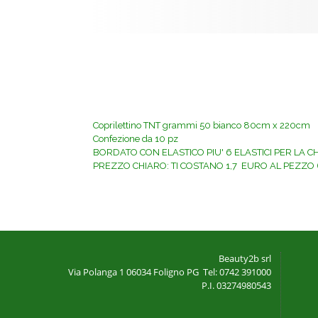
Coprilettino TNT grammi 50 bianco 80cm x 220cm
Confezione da 10 pz
BORDATO CON ELASTICO PIU' 6 ELASTICI PER LA 
PREZZO CHIARO: TI COSTANO 1,7 EURO AL PEZZO (P
Beauty2b srl
Via Polanga 1
06034 Foligno PG
Tel: 0742 391000
P.I. 03274980543