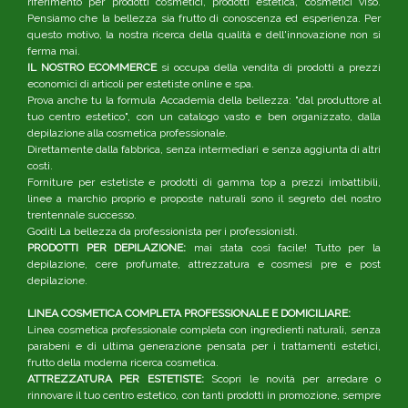
riferimento per prodotti cosmetici, prodotti estetica, cosmetici viso.
Pensiamo che la bellezza sia frutto di conoscenza ed esperienza. Per
questo motivo, la nostra ricerca della qualità e dell'innovazione non si
ferma mai.
IL NOSTRO ECOMMERCE
si occupa della vendita di prodotti a prezzi
economici di articoli per estetiste online e spa.
Prova anche tu la formula Accademia della bellezza: "dal produttore al
tuo centro estetico", con un catalogo vasto e ben organizzato, dalla
depilazione alla cosmetica professionale.
Direttamente dalla fabbrica, senza intermediari e senza aggiunta di altri
costi.
Forniture per estetiste e prodotti di gamma top a prezzi imbattibili,
linee a marchio proprio e proposte naturali sono il segreto del nostro
trentennale successo.
Goditi La bellezza da professionista per i professionisti.
PRODOTTI PER DEPILAZIONE:
mai stata così facile! Tutto per la
depilazione, cere profumate, attrezzatura e cosmesi pre e post
depilazione.
LINEA COSMETICA COMPLETA PROFESSIONALE E DOMICILIARE:
Linea cosmetica professionale completa con ingredienti naturali, senza
parabeni e di ultima generazione pensata per i trattamenti estetici,
frutto della moderna ricerca cosmetica.
ATTREZZATURA PER ESTETISTE:
Scopri le novità per arredare o
rinnovare il tuo centro estetico, con tanti prodotti in promozione, sempre