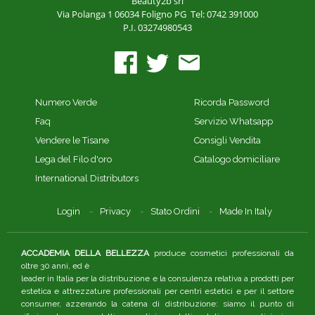
Beauty2b srl
Via Polanga 1
06034 Foligno PG
Tel: 0742 391000
P.I. 03274980543
Numero Verde
Ricorda Password
Faq
Servizio Whatsapp
Vendere le Tisane
Consigli Vendita
Lega del Filo d'oro
Catalogo domiciliare
International Distributors
Login
Privacy
Stato Ordini
Made In Italy
ACCADEMIA DELLA BELLEZZA
produce cosmetici professionali da
oltre 30 anni, ed è
leader in Italia per la distribuzione e la consulenza relativa a prodotti per
estetica e attrezzature professionali per centri estetici e per il settore
consumer, azzerando la catena di distribuzione: siamo il punto di