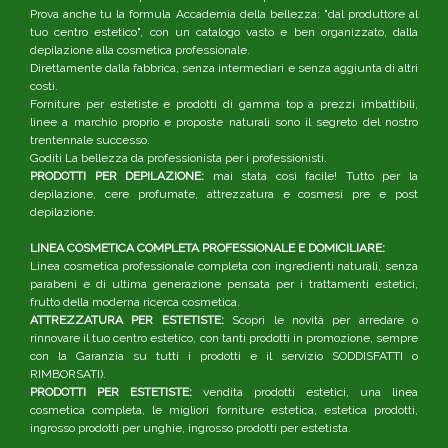
Prova anche tu la formula Accademia della bellezza: "dal produttore al
tuo centro estetico", con un catalogo vasto e ben organizzato, dalla
depilazione alla cosmetica professionale.
Direttamente dalla fabbrica, senza intermediari e senza aggiunta di altri
costi.
Forniture per estetiste e prodotti di gamma top a prezzi imbattibili,
linee a marchio proprio e proposte naturali sono il segreto del nostro
trentennale successo.
Goditi La bellezza da professionista per i professionisti.
PRODOTTI PER DEPILAZIONE:
mai stata così facile! Tutto per la
depilazione, cere profumate, attrezzatura e cosmesi pre e post
depilazione.
LINEA COSMETICA COMPLETA PROFESSIONALE E DOMICILIARE:
Linea cosmetica professionale completa con ingredienti naturali, senza
parabeni e di ultima generazione pensata per i trattamenti estetici,
frutto della moderna ricerca cosmetica.
ATTREZZATURA PER ESTETISTE:
Scopri le novità per arredare o
rinnovare il tuo centro estetico, con tanti prodotti in promozione, sempre
con la Garanzia su tutti i prodotti e il servizio SODDISFATTI o
RIMBORSATI).
PRODOTTI PER ESTETISTE:
vendita prodotti estetici, una linea
cosmetica completa, le migliori forniture estetica, estetica prodotti,
ingrosso prodotti per unghie, ingrosso prodotti per estetista.