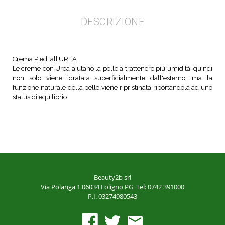
DESCRIZIONE
Crema Piedi all’UREA
Le creme con Urea aiutano la pelle a trattenere più umidità, quindi
non solo viene idratata superficialmente dall'esterno, ma la
funzione naturale della pelle viene ripristinata riportandola ad uno
status di equilibrio
Beauty2b srl
Via Polanga 1
06034 Foligno PG
Tel: 0742 391000
P.I. 03274980543