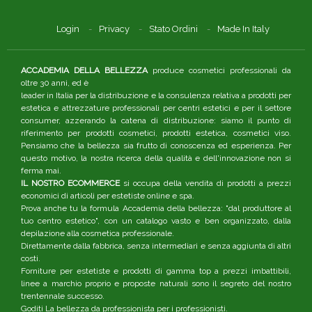
Login
Privacy
Stato Ordini
Made In Italy
ACCADEMIA DELLA BELLEZZA
produce cosmetici professionali da
oltre 30 anni, ed è
leader in Italia per la distribuzione e la consulenza relativa a prodotti per
estetica e attrezzature professionali per centri estetici e per il settore
consumer, azzerando la catena di distribuzione: siamo il punto di
riferimento per prodotti cosmetici, prodotti estetica, cosmetici viso.
Pensiamo che la bellezza sia frutto di conoscenza ed esperienza. Per
questo motivo, la nostra ricerca della qualità e dell'innovazione non si
ferma mai.
IL NOSTRO ECOMMERCE
si occupa della vendita di prodotti a prezzi
economici di articoli per estetiste online e spa.
Prova anche tu la formula Accademia della bellezza: "dal produttore al
tuo centro estetico", con un catalogo vasto e ben organizzato, dalla
depilazione alla cosmetica professionale.
Direttamente dalla fabbrica, senza intermediari e senza aggiunta di altri
costi.
Forniture per estetiste e prodotti di gamma top a prezzi imbattibili,
linee a marchio proprio e proposte naturali sono il segreto del nostro
trentennale successo.
Goditi La bellezza da professionista per i professionisti.