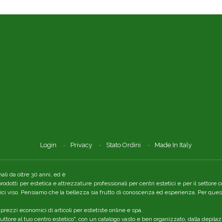
Login
Privacy
Stato Ordini
Made In Italy
li da oltre 30 anni, ed è
 prodotti per estetica e attrezzature professionali per centri estetici e per il setto
tici viso. Pensiamo che la bellezza sia frutto di conoscenza ed esperienza. Per quest
 prezzi economici di articoli per estetiste online e spa.
ttore al tuo centro estetico", con un catalogo vasto e ben organizzato, dalla depilaz