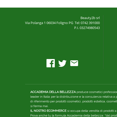
Beauty2b srl
Via Polanga 1
06034 Foligno PG
Tel: 0742 391000
P.I. 03274980543
ACCADEMIA DELLA BELLEZZA
produce cosmetici professiona
leader in Italia per la distribuzione e la consulenza relativa a
di riferimento per prodotti cosmetici, prodotti estetica, cosme
si ferma mai.
IL NOSTRO ECOMMERCE
si occupa della vendita di prodotti a
Prova anche tu la formula Accademia della bellezza: "dal produ