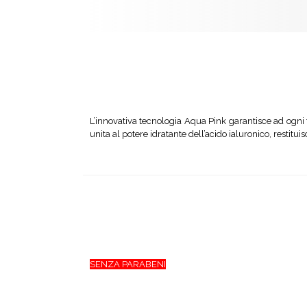
L’innovativa tecnologia Aqua Pink garantisce ad ogni t
unita al potere idratante dell’acido ialuronico, restituis
SENZA PARABENI