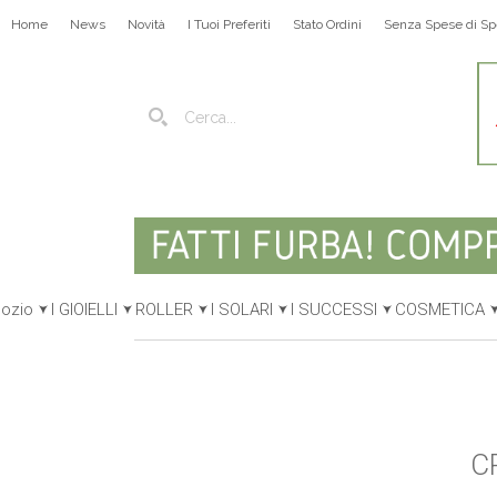
Home
News
Novità
I Tuoi Preferiti
Stato Ordini
Senza Spese di Sp
gozio
I GIOIELLI
ROLLER
I SOLARI
I SUCCESSI
COSMETICA
C