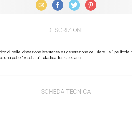
Email
Facebook
X (Twitter)
Pinterest
DESCRIZIONE
ipo di pelle idratazione istantanea e rigenerazione cellulare. La “ pellicola
ce una pelle “ resettata” : elastica, tonica e sana.
SCHEDA TECNICA