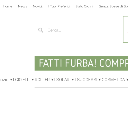
Home
News
Novità
I Tuoi Preferiti
Stato Ordini
Senza Spese di Sp
gozio
I GIOIELLI
ROLLER
I SOLARI
I SUCCESSI
COSMETICA