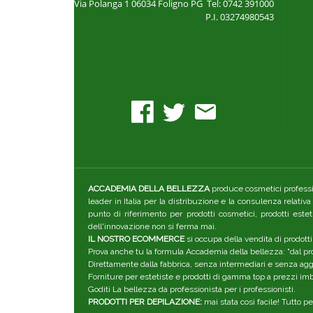
Via Polanga 1
06034 Foligno PG
Tel: 0742 391000
P.I. 03274980543
ACCADEMIA DELLA BELLEZZA
produce cosmetici professio
leader in Italia per la distribuzione e la consulenza relativ
punto di riferimento per prodotti cosmetici, prodotti este
dell'innovazione non si ferma mai.
IL NOSTRO ECOMMERCE
si occupa della vendita di prodotti
Prova anche tu la formula Accademia della bellezza: "dal pro
Direttamente dalla fabbrica, senza intermediari e senza aggiu
Forniture per estetiste e prodotti di gamma top a prezzi imba
Goditi La bellezza da professionista per i professionisti.
PRODOTTI PER DEPILAZIONE:
mai stata così facile! Tutto p