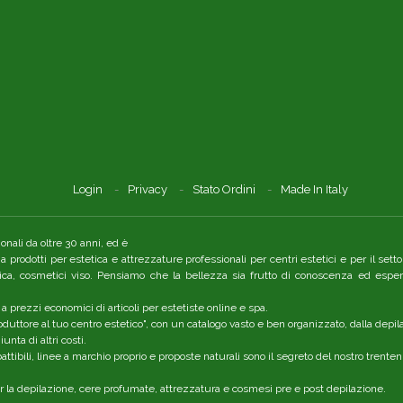
Login
Privacy
Stato Ordini
Made In Italy
nali da oltre 30 anni, ed è
a a prodotti per estetica e attrezzature professionali per centri estetici e per il se
tica, cosmetici viso. Pensiamo che la bellezza sia frutto di conoscenza ed esper
 a prezzi economici di articoli per estetiste online e spa.
duttore al tuo centro estetico", con un catalogo vasto e ben organizzato, dalla depil
nta di altri costi.
ttibili, linee a marchio proprio e proposte naturali sono il segreto del nostro trent
er la depilazione, cere profumate, attrezzatura e cosmesi pre e post depilazione.