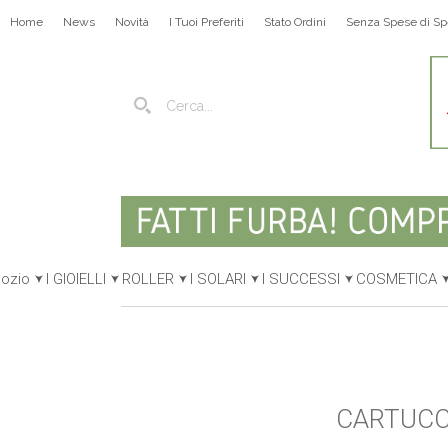
Home
News
Novità
I Tuoi Preferiti
Stato Ordini
Senza Spese di Sp
gozio
I GIOIELLI
ROLLER
I SOLARI
I SUCCESSI
COSMETICA
CARTUCCI