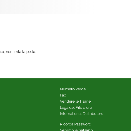
a, non irrita la pelle.
Numero Verde
Faq
Vendere le Tisane
Lega del Filo d'oro
International Distributors
Ricorda Password
Servizio Whatsapp