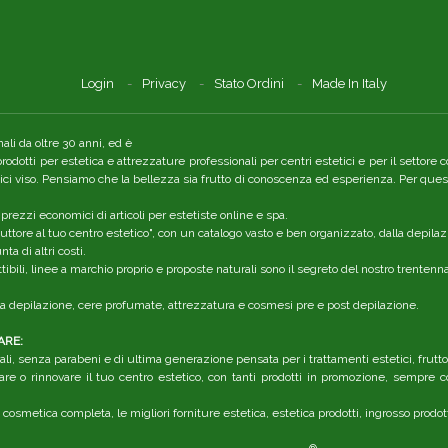
Login
Privacy
Stato Ordini
Made In Italy
li da oltre 30 anni, ed è
 prodotti per estetica e attrezzature professionali per centri estetici e per il setto
tici viso. Pensiamo che la bellezza sia frutto di conoscenza ed esperienza. Per quest
 prezzi economici di articoli per estetiste online e spa.
ttore al tuo centro estetico", con un catalogo vasto e ben organizzato, dalla depilaz
a di altri costi.
ibili, linee a marchio proprio e proposte naturali sono il segreto del nostro trenten
r la depilazione, cere profumate, attrezzatura e cosmesi pre e post depilazione.
ARE:
li, senza parabeni e di ultima generazione pensata per i trattamenti estetici, frutt
are o rinnovare il tuo centro estetico, con tanti prodotti in promozione, sempre co
 cosmetica completa, le migliori forniture estetica, estetica prodotti, ingrosso prodot