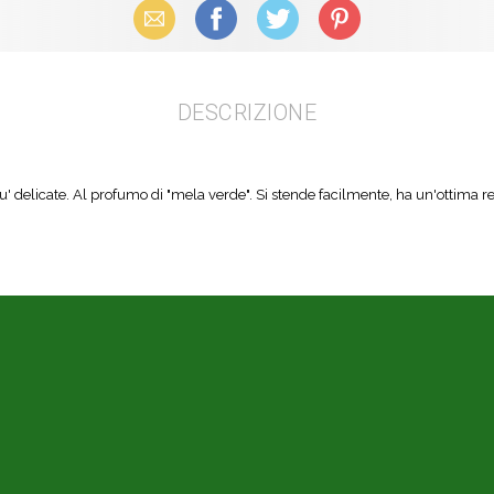
Email
Facebook
X (Twitter)
Pinterest
DESCRIZIONE
iu' delicate. Al profumo di "mela verde". Si stende facilmente, ha un'ottima res