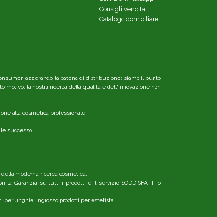
Consigli Vendita
Catalogo domiciliare
re consumer, azzerando la catena di distribuzione: siamo il punto
o motivo, la nostra ricerca della qualità e dell'innovazione non
ione alla cosmetica professionale.
nale successo.
o della moderna ricerca cosmetica.
n la Garanzia su tutti i prodotti e il servizio SODDISFATTI o
ti per unghie, ingrosso prodotti per estetista.