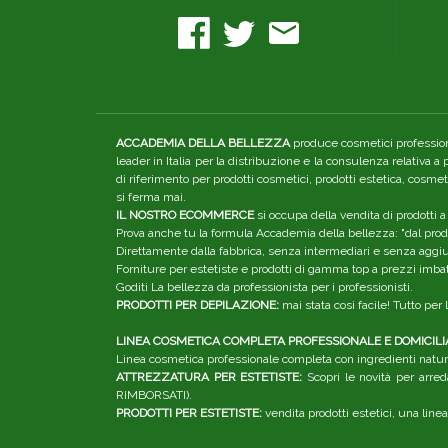
ACCADEMIA DELLA BELLEZZA
produce cosmetici professiona
leader in Italia per la distribuzione e la consulenza relativa a
di riferimento per prodotti cosmetici, prodotti estetica, cosme
si ferma mai.
IL NOSTRO ECOMMERCE
si occupa della vendita di prodotti a
Prova anche tu la formula Accademia della bellezza: "dal produ
Direttamente dalla fabbrica, senza intermediari e senza aggiunt
Forniture per estetiste e prodotti di gamma top a prezzi imbatt
Goditi La bellezza da professionista per i professionisti.
PRODOTTI PER DEPILAZIONE:
mai stata così facile! Tutto pe
LINEA COSMETICA COMPLETA PROFESSIONALE E DOMICILI
Linea cosmetica professionale completa con ingredienti natura
ATTREZZATURA PER ESTETISTE:
Scopri le novità per arred
RIMBORSATI).
PRODOTTI PER ESTETISTE:
vendita prodotti estetici, una linea