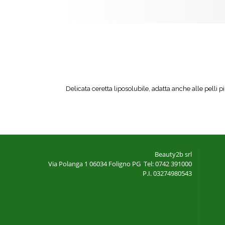
Delicata ceretta liposolubile, adatta anche alle pelli p
Beauty2b srl
Via Polanga 1
06034 Foligno PG
Tel: 0742 391000
P.I. 03274980543