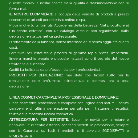
questo motivo, la nostra ricerca della qualità e dell'innovazione non si
ferma mai.
IL NOSTRO ECOMMERCE
si occupa della vendita di prodotti a prezzi
economici di articoli per estetiste online e spa.
Prova anche tu la formula Accademia della bellezza: "dal produttore al
tuo centro estetico", con un catalogo vasto e ben organizzato, dalla
depilazione alla cosmetica professionale.
Direttamente dalla fabbrica, senza intermediari e senza aggiunta di altri
costi.
Forniture per estetiste e prodotti di gamma top a prezzi imbattibili,
linee a marchio proprio e proposte naturali sono il segreto del nostro
trentennale successo.
Goditi La bellezza da professionista per i professionisti.
PRODOTTI PER DEPILAZIONE:
mai stata così facile! Tutto per la
depilazione, cere profumate, attrezzatura e cosmesi pre e post
depilazione.
LINEA COSMETICA COMPLETA PROFESSIONALE E DOMICILIARE:
Linea cosmetica professionale completa con ingredienti naturali, senza
parabeni e di ultima generazione pensata per i trattamenti estetici,
frutto della moderna ricerca cosmetica.
ATTREZZATURA PER ESTETISTE:
Scopri le novità per arredare o
rinnovare il tuo centro estetico, con tanti prodotti in promozione, sempre
con la Garanzia su tutti i prodotti e il servizio SODDISFATTI o
RIMBORSATI).