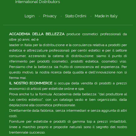
International Distributors
Login
Privacy
Stato Ordini
Made In Italy
ACCADEMIA DELLA BELLEZZA
produce cosmetici professionali da
oltre 30 anni, ed è
leader in Italia per la distribuzione e la consulenza relativa a prodotti per
estetica e attrezzature professionali per centri estetici e per il settore
consumer, azzerando la catena di distribuzione: siamo il punto di
riferimento per prodotti cosmetici, prodotti estetica, cosmetici viso.
Pensiamo che la bellezza sia frutto di conoscenza ed esperienza. Per
questo motivo, la nostra ricerca della qualità e dell'innovazione non si
ferma mai.
IL NOSTRO ECOMMERCE
si occupa della vendita di prodotti a prezzi
economici di articoli per estetiste online e spa.
Prova anche tu la formula Accademia della bellezza: "dal produttore al
tuo centro estetico", con un catalogo vasto e ben organizzato, dalla
depilazione alla cosmetica professionale.
Direttamente dalla fabbrica, senza intermediari e senza aggiunta di altri
costi.
Forniture per estetiste e prodotti di gamma top a prezzi imbattibili,
linee a marchio proprio e proposte naturali sono il segreto del nostro
trentennale successo.