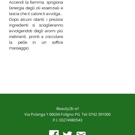
Accendi la fiamma, sprigiona
l’energia degli oli essenziali e
lascia che il calore ti avvolga...
Dopo alcuni istanti, i preziosi
ingredienti si scioglieranno
avvolgendoti degli aromi più
inebrianti, pronti a coccolare
la pelle in un soffice
massaggio.
Beauty2b srl
Via Polanga 1
06034 Foligno PG
Tel: 0742 391000
P.I. 03274980543