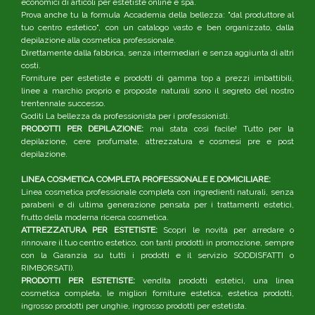
economici di articoli per estetiste online e spa.
Prova anche tu la formula Accademia della bellezza: "dal produttore al
tuo centro estetico", con un catalogo vasto e ben organizzato, dalla
depilazione alla cosmetica professionale.
Direttamente dalla fabbrica, senza intermediari e senza aggiunta di altri
costi.
Forniture per estetiste e prodotti di gamma top a prezzi imbattibili,
linee a marchio proprio e proposte naturali sono il segreto del nostro
trentennale successo.
Goditi La bellezza da professionista per i professionisti.
PRODOTTI PER DEPILAZIONE:
mai stata così facile! Tutto per la
depilazione, cere profumate, attrezzatura e cosmesi pre e post
depilazione.
LINEA COSMETICA COMPLETA PROFESSIONALE E DOMICILIARE:
Linea cosmetica professionale completa con ingredienti naturali, senza
parabeni e di ultima generazione pensata per i trattamenti estetici,
frutto della moderna ricerca cosmetica.
ATTREZZATURA PER ESTETISTE:
Scopri le novità per arredare o
rinnovare il tuo centro estetico, con tanti prodotti in promozione, sempre
con la Garanzia su tutti i prodotti e il servizio SODDISFATTI o
RIMBORSATI).
PRODOTTI PER ESTETISTE:
vendita prodotti estetici, una linea
cosmetica completa, le migliori forniture estetica, estetica prodotti,
ingrosso prodotti per unghie, ingrosso prodotti per estetista.