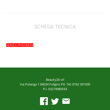
SCHEDA TECNICA
SENZA PARABENI
Beauty2b srl
Via Polanga 1
06034 Foligno PG
Tel: 0742 391000
P.I. 03274980543