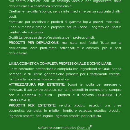
tuo centro estetico", con un catalogo vasto e ben organizzato, dalla
depilazione alla cosmetica professionale.
Direttamente dalla fabbrica, senza intermediari e senza aggiunta di altri
costi.
Forniture per estetiste e prodotti di gamma top a prezzi imbattibili,
linee a marchio proprio e proposte naturali sono il segreto del nostro
trentennale successo.
Goditi La bellezza da professionista per i professionisti.
PRODOTTI PER DEPILAZIONE:
mai stata così facile! Tutto per la
depilazione, cere profumate, attrezzatura e cosmesi pre e post
depilazione.
LINEA COSMETICA COMPLETA PROFESSIONALE E DOMICILIARE:
Linea cosmetica professionale completa con ingredienti naturali, senza
parabeni e di ultima generazione pensata per i trattamenti estetici,
frutto della moderna ricerca cosmetica.
ATTREZZATURA PER ESTETISTE:
Scopri le novità per arredare o
rinnovare il tuo centro estetico, con tanti prodotti in promozione, sempre
con la Garanzia su tutti i prodotti e il servizio SODDISFATTI o
RIMBORSATI).
PRODOTTI PER ESTETISTE:
vendita prodotti estetici, una linea
cosmetica completa, le migliori forniture estetica, estetica prodotti,
ingrosso prodotti per unghie, ingrosso prodotti per estetista.
®
software ecommerce by
Open2b