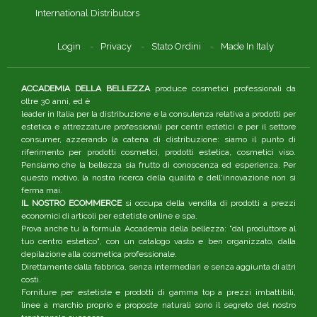
International Distributors
Login
Privacy
Stato Ordini
Made In Italy
ACCADEMIA DELLA BELLEZZA
produce cosmetici professionali da
oltre 30 anni, ed è
leader in Italia per la distribuzione e la consulenza relativa a prodotti per
estetica e attrezzature professionali per centri estetici e per il settore
consumer, azzerando la catena di distribuzione: siamo il punto di
riferimento per prodotti cosmetici, prodotti estetica, cosmetici viso.
Pensiamo che la bellezza sia frutto di conoscenza ed esperienza. Per
questo motivo, la nostra ricerca della qualità e dell'innovazione non si
ferma mai.
IL NOSTRO ECOMMERCE
si occupa della vendita di prodotti a prezzi
economici di articoli per estetiste online e spa.
Prova anche tu la formula Accademia della bellezza: "dal produttore al
tuo centro estetico", con un catalogo vasto e ben organizzato, dalla
depilazione alla cosmetica professionale.
Direttamente dalla fabbrica, senza intermediari e senza aggiunta di altri
costi.
Forniture per estetiste e prodotti di gamma top a prezzi imbattibili,
linee a marchio proprio e proposte naturali sono il segreto del nostro