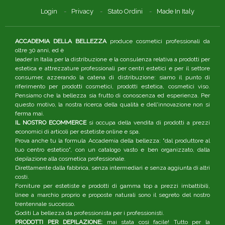
Login
Privacy
Stato Ordini
Made In Italy
ACCADEMIA DELLA BELLEZZA
produce cosmetici professionali da
oltre 30 anni, ed è
leader in Italia per la distribuzione e la consulenza relativa a prodotti per
estetica e attrezzature professionali per centri estetici e per il settore
consumer, azzerando la catena di distribuzione: siamo il punto di
riferimento per prodotti cosmetici, prodotti estetica, cosmetici viso.
Pensiamo che la bellezza sia frutto di conoscenza ed esperienza. Per
questo motivo, la nostra ricerca della qualità e dell'innovazione non si
ferma mai.
IL NOSTRO ECOMMERCE
si occupa della vendita di prodotti a prezzi
economici di articoli per estetiste online e spa.
Prova anche tu la formula Accademia della bellezza: "dal produttore al
tuo centro estetico", con un catalogo vasto e ben organizzato, dalla
depilazione alla cosmetica professionale.
Direttamente dalla fabbrica, senza intermediari e senza aggiunta di altri
costi.
Forniture per estetiste e prodotti di gamma top a prezzi imbattibili,
linee a marchio proprio e proposte naturali sono il segreto del nostro
trentennale successo.
Goditi La bellezza da professionista per i professionisti.
PRODOTTI PER DEPILAZIONE:
mai stata così facile! Tutto per la