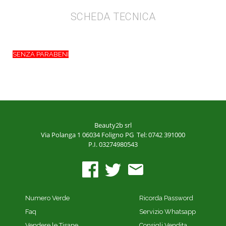
SCHEDA TECNICA
SENZA PARABENI
Beauty2b srl
Via Polanga 1
06034 Foligno PG
Tel: 0742 391000
P.I. 03274980543
Numero Verde
Ricorda Password
Faq
Servizio Whatsapp
Vendere le Tisane
Consigli Vendita