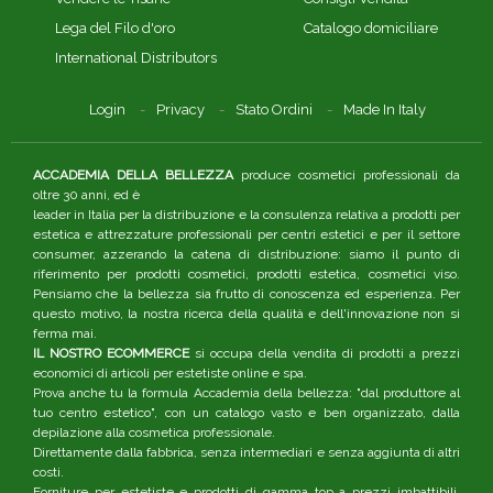
Lega del Filo d'oro
Catalogo domiciliare
International Distributors
Login
Privacy
Stato Ordini
Made In Italy
ACCADEMIA DELLA BELLEZZA
produce cosmetici professionali da
oltre 30 anni, ed è
leader in Italia per la distribuzione e la consulenza relativa a prodotti per
estetica e attrezzature professionali per centri estetici e per il settore
consumer, azzerando la catena di distribuzione: siamo il punto di
riferimento per prodotti cosmetici, prodotti estetica, cosmetici viso.
Pensiamo che la bellezza sia frutto di conoscenza ed esperienza. Per
questo motivo, la nostra ricerca della qualità e dell'innovazione non si
ferma mai.
IL NOSTRO ECOMMERCE
si occupa della vendita di prodotti a prezzi
economici di articoli per estetiste online e spa.
Prova anche tu la formula Accademia della bellezza: "dal produttore al
tuo centro estetico", con un catalogo vasto e ben organizzato, dalla
depilazione alla cosmetica professionale.
Direttamente dalla fabbrica, senza intermediari e senza aggiunta di altri
costi.
Forniture per estetiste e prodotti di gamma top a prezzi imbattibili,