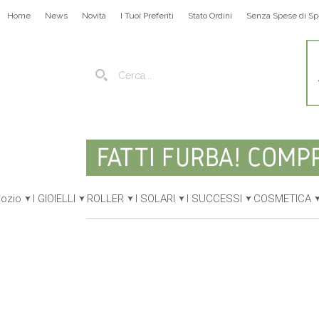
Home
News
Novità
I Tuoi Preferiti
Stato Ordini
Senza Spese di Sp
gozio
I GIOIELLI
ROLLER
I SOLARI
I SUCCESSI
COSMETICA