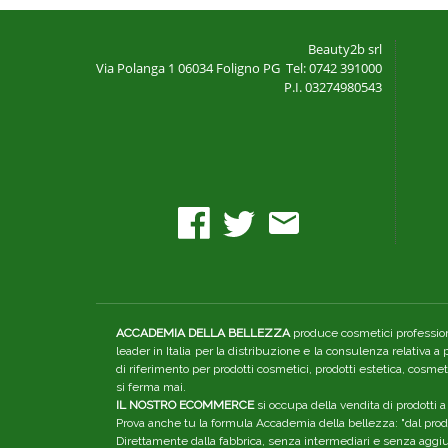
Beauty2b srl
Via Polanga 1
06034 Foligno PG
Tel: 0742 391000
P.I. 03274980543
ACCADEMIA DELLA BELLEZZA
produce cosmetici professiona
leader in Italia per la distribuzione e la consulenza relativa a
di riferimento per prodotti cosmetici, prodotti estetica, cosme
si ferma mai.
IL NOSTRO ECOMMERCE
si occupa della vendita di prodotti a
Prova anche tu la formula Accademia della bellezza: "dal produ
Direttamente dalla fabbrica, senza intermediari e senza aggiunt