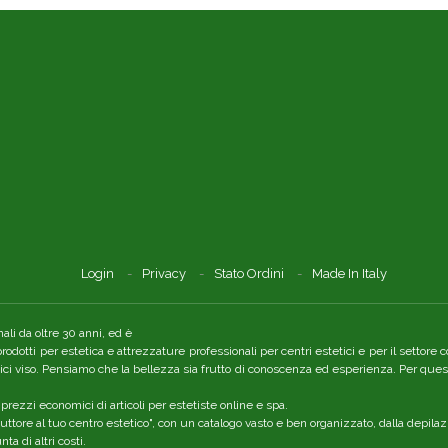
Login
Privacy
Stato Ordini
Made In Italy
li da oltre 30 anni, ed è
 prodotti per estetica e attrezzature professionali per centri estetici e per il setto
tici viso. Pensiamo che la bellezza sia frutto di conoscenza ed esperienza. Per quest
 prezzi economici di articoli per estetiste online e spa.
ttore al tuo centro estetico", con un catalogo vasto e ben organizzato, dalla depilaz
a di altri costi.