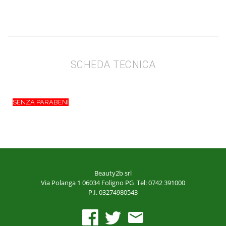
SCHEDA TECNICA
SENZA PARABENI
Beauty2b srl
Via Polanga 1
06034 Foligno PG
Tel: 0742 391000
P.I. 03274980543