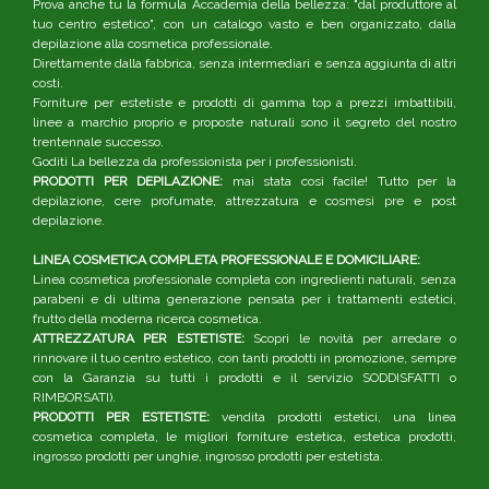
Prova anche tu la formula Accademia della bellezza: "dal produttore al
tuo centro estetico", con un catalogo vasto e ben organizzato, dalla
depilazione alla cosmetica professionale.
Direttamente dalla fabbrica, senza intermediari e senza aggiunta di altri
costi.
Forniture per estetiste e prodotti di gamma top a prezzi imbattibili,
linee a marchio proprio e proposte naturali sono il segreto del nostro
trentennale successo.
Goditi La bellezza da professionista per i professionisti.
PRODOTTI PER DEPILAZIONE:
mai stata così facile! Tutto per la
depilazione, cere profumate, attrezzatura e cosmesi pre e post
depilazione.
LINEA COSMETICA COMPLETA PROFESSIONALE E DOMICILIARE:
Linea cosmetica professionale completa con ingredienti naturali, senza
parabeni e di ultima generazione pensata per i trattamenti estetici,
frutto della moderna ricerca cosmetica.
ATTREZZATURA PER ESTETISTE:
Scopri le novità per arredare o
rinnovare il tuo centro estetico, con tanti prodotti in promozione, sempre
con la Garanzia su tutti i prodotti e il servizio SODDISFATTI o
RIMBORSATI).
PRODOTTI PER ESTETISTE:
vendita prodotti estetici, una linea
cosmetica completa, le migliori forniture estetica, estetica prodotti,
ingrosso prodotti per unghie, ingrosso prodotti per estetista.