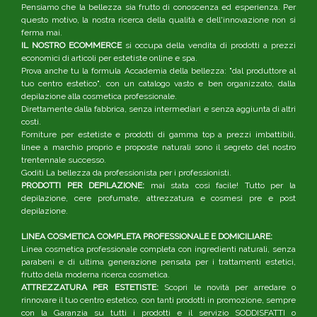
Pensiamo che la bellezza sia frutto di conoscenza ed esperienza. Per
questo motivo, la nostra ricerca della qualità e dell'innovazione non si
ferma mai.
IL NOSTRO ECOMMERCE
si occupa della vendita di prodotti a prezzi
economici di articoli per estetiste online e spa.
Prova anche tu la formula Accademia della bellezza: "dal produttore al
tuo centro estetico", con un catalogo vasto e ben organizzato, dalla
depilazione alla cosmetica professionale.
Direttamente dalla fabbrica, senza intermediari e senza aggiunta di altri
costi.
Forniture per estetiste e prodotti di gamma top a prezzi imbattibili,
linee a marchio proprio e proposte naturali sono il segreto del nostro
trentennale successo.
Goditi La bellezza da professionista per i professionisti.
PRODOTTI PER DEPILAZIONE:
mai stata così facile! Tutto per la
depilazione, cere profumate, attrezzatura e cosmesi pre e post
depilazione.
LINEA COSMETICA COMPLETA PROFESSIONALE E DOMICILIARE:
Linea cosmetica professionale completa con ingredienti naturali, senza
parabeni e di ultima generazione pensata per i trattamenti estetici,
frutto della moderna ricerca cosmetica.
ATTREZZATURA PER ESTETISTE:
Scopri le novità per arredare o
rinnovare il tuo centro estetico, con tanti prodotti in promozione, sempre
con la Garanzia su tutti i prodotti e il servizio SODDISFATTI o