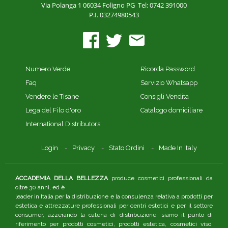
Via Polanga 1
06034 Foligno PG
Tel: 0742 391000
P.I. 03274980543
Numero Verde
Ricorda Password
Faq
Servizio Whatsapp
Vendere le Tisane
Consigli Vendita
Lega del Filo d'oro
Catalogo domiciliare
International Distributors
Login
Privacy
Stato Ordini
Made In Italy
ACCADEMIA DELLA BELLEZZA
produce cosmetici professionali da
oltre 30 anni, ed è
leader in Italia per la distribuzione e la consulenza relativa a prodotti per
estetica e attrezzature professionali per centri estetici e per il settore
consumer, azzerando la catena di distribuzione: siamo il punto di
riferimento per prodotti cosmetici, prodotti estetica, cosmetici viso.