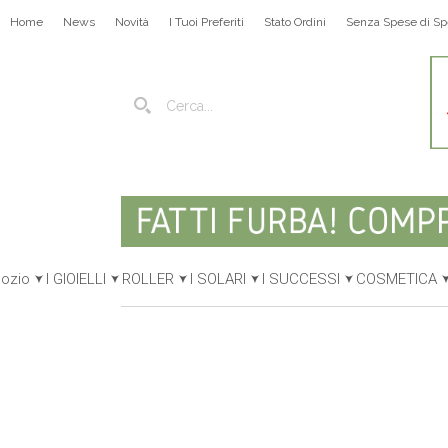
Home
News
Novità
I Tuoi Preferiti
Stato Ordini
Senza Spese di Sp
gozio
I GIOIELLI
ROLLER
I SOLARI
I SUCCESSI
COSMETICA