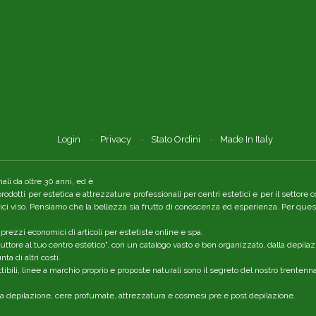
Login
Privacy
Stato Ordini
Made In Italy
li da oltre 30 anni, ed è
 prodotti per estetica e attrezzature professionali per centri estetici e per il setto
tici viso. Pensiamo che la bellezza sia frutto di conoscenza ed esperienza. Per quest
 prezzi economici di articoli per estetiste online e spa.
ttore al tuo centro estetico", con un catalogo vasto e ben organizzato, dalla depilaz
a di altri costi.
ibili, linee a marchio proprio e proposte naturali sono il segreto del nostro trenten
r la depilazione, cere profumate, attrezzatura e cosmesi pre e post depilazione.