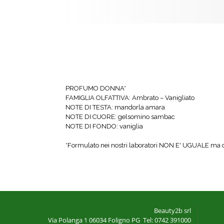
PROFUMO DONNA*
FAMIGLIA OLFATTIVA: Ambrato – Vanigliato
NOTE DI TESTA: mandorla amara
NOTE DI CUORE: gelsomino sambac
NOTE DI FONDO: vaniglia
*Formulato nei nostri laboratori NON E' UGUALE ma del
Beauty2b srl
Via Polanga 1
06034 Foligno PG
Tel: 0742 391000