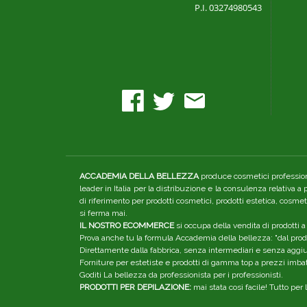
P.I. 03274980543
ACCADEMIA DELLA BELLEZZA
produce cosmetici professiona
leader in Italia per la distribuzione e la consulenza relativa a
di riferimento per prodotti cosmetici, prodotti estetica, cosme
si ferma mai.
IL NOSTRO ECOMMERCE
si occupa della vendita di prodotti a
Prova anche tu la formula Accademia della bellezza: "dal produ
Direttamente dalla fabbrica, senza intermediari e senza aggiunt
Forniture per estetiste e prodotti di gamma top a prezzi imbatt
Goditi La bellezza da professionista per i professionisti.
PRODOTTI PER DEPILAZIONE:
mai stata così facile! Tutto pe