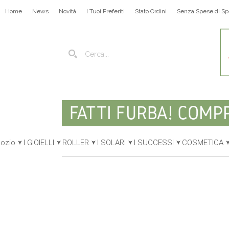
Home
News
Novità
I Tuoi Preferiti
Stato Ordini
Senza Spese di Sp
gozio
I GIOIELLI
ROLLER
I SOLARI
I SUCCESSI
COSMETICA