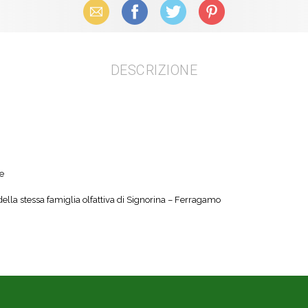
Email
Facebook
X (Twitter)
Pinterest
DESCRIZIONE
e
lla stessa famiglia olfattiva di Signorina – Ferragamo