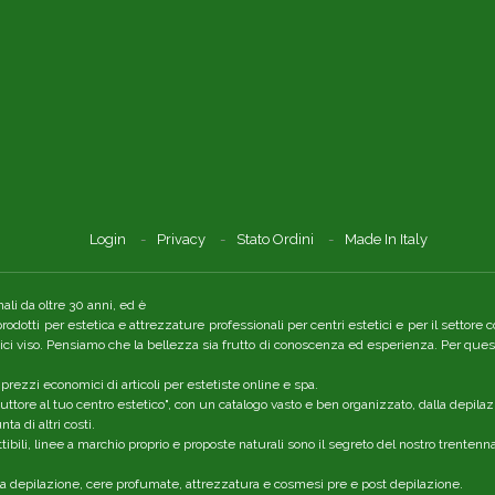
Login
Privacy
Stato Ordini
Made In Italy
li da oltre 30 anni, ed è
 prodotti per estetica e attrezzature professionali per centri estetici e per il setto
tici viso. Pensiamo che la bellezza sia frutto di conoscenza ed esperienza. Per quest
 prezzi economici di articoli per estetiste online e spa.
ttore al tuo centro estetico", con un catalogo vasto e ben organizzato, dalla depilaz
a di altri costi.
ibili, linee a marchio proprio e proposte naturali sono il segreto del nostro trenten
r la depilazione, cere profumate, attrezzatura e cosmesi pre e post depilazione.