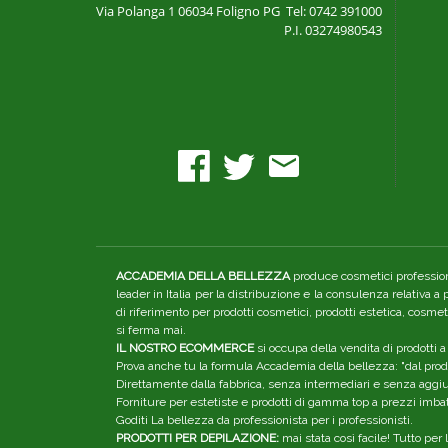
Via Polanga 1
06034 Foligno PG
Tel: 0742 391000
P.I. 03274980543
ACCADEMIA DELLA BELLEZZA
produce cosmetici professiona
leader in Italia per la distribuzione e la consulenza relativa a
di riferimento per prodotti cosmetici, prodotti estetica, cosme
si ferma mai.
IL NOSTRO ECOMMERCE
si occupa della vendita di prodotti a
Prova anche tu la formula Accademia della bellezza: "dal produ
Direttamente dalla fabbrica, senza intermediari e senza aggiunt
Forniture per estetiste e prodotti di gamma top a prezzi imbatt
Goditi La bellezza da professionista per i professionisti.
PRODOTTI PER DEPILAZIONE:
mai stata così facile! Tutto pe