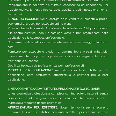
riferimento per prodotti cosmetici, prodotti estetica, cosmetici viso.
Pensiamo che la bellezza sia frutto di conoscenza ed esperienza. Per
questo motivo, la nostra ricerca della qualità e dell'innovazione non si
ferma mai.
IL NOSTRO ECOMMERCE
si occupa della vendita di prodotti a prezzi
economici di articoli per estetiste online e spa.
Prova anche tu la formula Accademia della bellezza: "dal produttore al
tuo centro estetico", con un catalogo vasto e ben organizzato, dalla
depilazione alla cosmetica professionale.
Direttamente dalla fabbrica, senza intermediari e senza aggiunta di altri
costi.
Forniture per estetiste e prodotti di gamma top a prezzi imbattibili,
linee a marchio proprio e proposte naturali sono il segreto del nostro
trentennale successo.
Goditi La bellezza da professionista per i professionisti.
PRODOTTI PER DEPILAZIONE:
mai stata così facile! Tutto per la
depilazione, cere profumate, attrezzatura e cosmesi pre e post
depilazione.
LINEA COSMETICA COMPLETA PROFESSIONALE E DOMICILIARE:
Linea cosmetica professionale completa con ingredienti naturali, senza
parabeni e di ultima generazione pensata per i trattamenti estetici,
frutto della moderna ricerca cosmetica.
ATTREZZATURA PER ESTETISTE:
Scopri le novità per arredare o
rinnovare il tuo centro estetico, con tanti prodotti in promozione, sempre