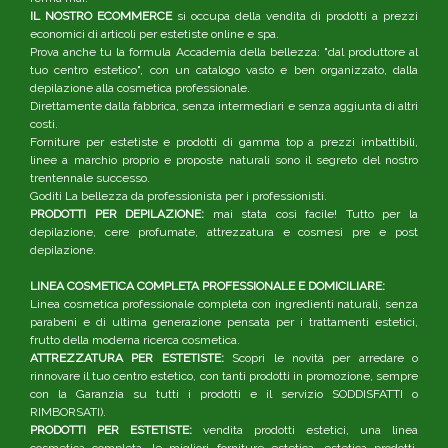
IL NOSTRO ECOMMERCE
si occupa della vendita di prodotti a prezzi
economici di articoli per estetiste online e spa.
Prova anche tu la formula Accademia della bellezza: "dal produttore al
tuo centro estetico", con un catalogo vasto e ben organizzato, dalla
depilazione alla cosmetica professionale.
Direttamente dalla fabbrica, senza intermediari e senza aggiunta di altri
costi.
Forniture per estetiste e prodotti di gamma top a prezzi imbattibili,
linee a marchio proprio e proposte naturali sono il segreto del nostro
trentennale successo.
Goditi La bellezza da professionista per i professionisti.
PRODOTTI PER DEPILAZIONE:
mai stata così facile! Tutto per la
depilazione, cere profumate, attrezzatura e cosmesi pre e post
depilazione.
LINEA COSMETICA COMPLETA PROFESSIONALE E DOMICILIARE:
Linea cosmetica professionale completa con ingredienti naturali, senza
parabeni e di ultima generazione pensata per i trattamenti estetici,
frutto della moderna ricerca cosmetica.
ATTREZZATURA PER ESTETISTE:
Scopri le novità per arredare o
rinnovare il tuo centro estetico, con tanti prodotti in promozione, sempre
con la Garanzia su tutti i prodotti e il servizio SODDISFATTI o
RIMBORSATI).
PRODOTTI PER ESTETISTE:
vendita prodotti estetici, una linea
cosmetica completa, le migliori forniture estetica, estetica prodotti,