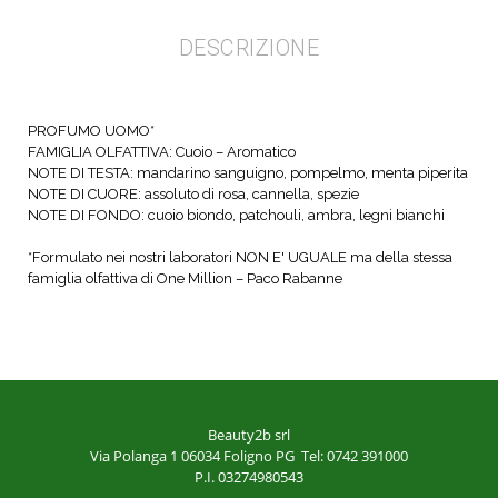
DESCRIZIONE
PROFUMO UOMO*
FAMIGLIA OLFATTIVA: Cuoio – Aromatico
NOTE DI TESTA: mandarino sanguigno, pompelmo, menta piperita
NOTE DI CUORE: assoluto di rosa, cannella, spezie
NOTE DI FONDO: cuoio biondo, patchouli, ambra, legni bianchi
*Formulato nei nostri laboratori NON E' UGUALE ma della stessa
famiglia olfattiva di One Million – Paco Rabanne
Beauty2b srl
Via Polanga 1
06034 Foligno PG
Tel: 0742 391000
P.I. 03274980543