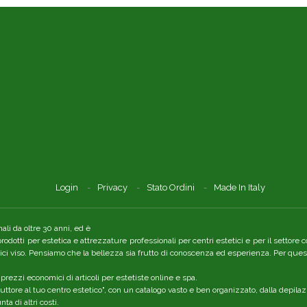
Login
Privacy
Stato Ordini
Made In Italy
li da oltre 30 anni, ed è
 prodotti per estetica e attrezzature professionali per centri estetici e per il setto
tici viso. Pensiamo che la bellezza sia frutto di conoscenza ed esperienza. Per quest
 prezzi economici di articoli per estetiste online e spa.
ttore al tuo centro estetico", con un catalogo vasto e ben organizzato, dalla depilaz
a di altri costi.