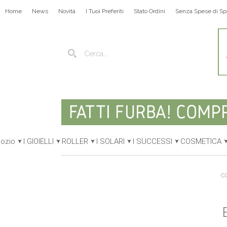
Home
News
Novità
I Tuoi Preferiti
Stato Ordini
Senza Spese di Sp
gozio
I GIOIELLI
ROLLER
I SOLARI
I SUCCESSI
COSMETICA
C