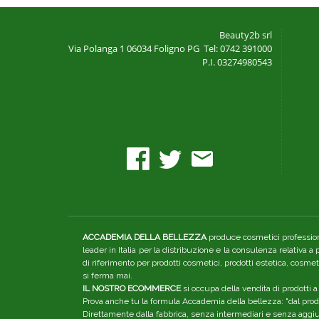
Beauty2b srl
Via Polanga 1
06034 Foligno PG
Tel: 0742 391000
P.I. 03274980543
ACCADEMIA DELLA BELLEZZA
produce cosmetici professiona
leader in Italia per la distribuzione e la consulenza relativa a
di riferimento per prodotti cosmetici, prodotti estetica, cosme
si ferma mai.
IL NOSTRO ECOMMERCE
si occupa della vendita di prodotti a
Prova anche tu la formula Accademia della bellezza: "dal produ
Direttamente dalla fabbrica, senza intermediari e senza aggiunt