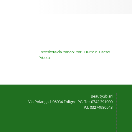
Espositore da banco* per i Burro di Cacao
*Vuoto
Beauty2b srl
Via Polanga 1
06034 Foligno PG
Tel: 0742 391000
P.I. 03274980543