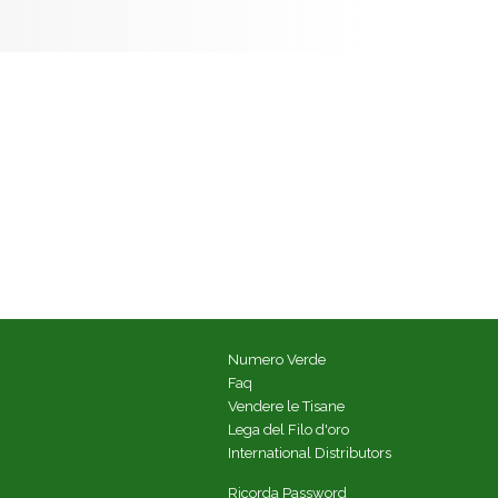
Numero Verde
Faq
Vendere le Tisane
Lega del Filo d'oro
International Distributors
Ricorda Password