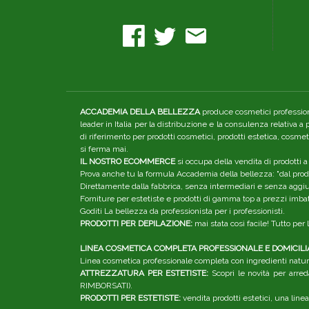
ACCADEMIA DELLA BELLEZZA
produce cosmetici professiona
leader in Italia per la distribuzione e la consulenza relativa a
di riferimento per prodotti cosmetici, prodotti estetica, cosme
si ferma mai.
IL NOSTRO ECOMMERCE
si occupa della vendita di prodotti a
Prova anche tu la formula Accademia della bellezza: "dal produ
Direttamente dalla fabbrica, senza intermediari e senza aggiunt
Forniture per estetiste e prodotti di gamma top a prezzi imbatt
Goditi La bellezza da professionista per i professionisti.
PRODOTTI PER DEPILAZIONE:
mai stata così facile! Tutto pe
LINEA COSMETICA COMPLETA PROFESSIONALE E DOMICILI
Linea cosmetica professionale completa con ingredienti natura
ATTREZZATURA PER ESTETISTE:
Scopri le novità per arred
RIMBORSATI).
PRODOTTI PER ESTETISTE:
vendita prodotti estetici, una linea