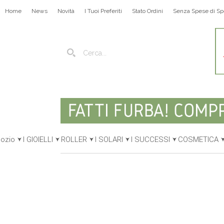
Home
News
Novità
I Tuoi Preferiti
Stato Ordini
Senza Spese di Sp
gozio
I GIOIELLI
ROLLER
I SOLARI
I SUCCESSI
COSMETICA