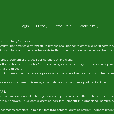
Login
Privacy
Stato Ordini
Made In Italy
li da oltre 30 anni, ed è
 prodotti per estetica e attrezzature professionali per centri estetici e per il setto
tici viso. Pensiamo che la bellezza sia frutto di conoscenza ed esperienza. Per quest
 prezzi economici di articoli per estetiste online e spa.
ttore al tuo centro estetico", con un catalogo vasto e ben organizzato, dalla depilaz
a di altri costi.
ibili, linee a marchio proprio e proposte naturali sono il segreto del nostro trenten
r la depilazione, cere profumate, attrezzatura e cosmesi pre e post depilazione.
ARE:
li, senza parabeni e di ultima generazione pensata per i trattamenti estetici, frutt
are o rinnovare il tuo centro estetico, con tanti prodotti in promozione, sempre co
 cosmetica completa, le migliori forniture estetica, estetica prodotti, ingrosso prodot