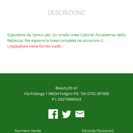
DESCRIZIONE
Espositore da banco per 30 smalti linea Color'el-Accademia della
Bellezza. Per esporre la linea completa ne occorrono 2.
L'espositore viene fornito vuoto.
Beauty2b srl
Via Polanga 1
06034 Foligno PG
Tel: 0742 391000
P.I. 03274980543
Numero Verde
Ricorda Password