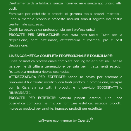
Direttamente dalla fabbrica, senza intermediari e senza aggiunta di altri
costi.
Forniture per estetiste e prodotti di gamma top a prezzi imbattibili,
linee a marchio proprio e proposte naturali sono il segreto del nostro
trentennale successo.
Goditi La bellezza da professionista per i professionisti.
PRODOTTI PER DEPILAZIONE:
mai stata così facile! Tutto per la
depilazione, cere profumate, attrezzatura e cosmesi pre e post
depilazione.
LINEA COSMETICA COMPLETA PROFESSIONALE E DOMICILIARE:
Linea cosmetica professionale completa con ingredienti naturali, senza
parabeni e di ultima generazione pensata per i trattamenti estetici,
frutto della moderna ricerca cosmetica.
ATTREZZATURA PER ESTETISTE:
Scopri le novità per arredare o
rinnovare il tuo centro estetico, con tanti prodotti in promozione, sempre
con la Garanzia su tutti i prodotti e il servizio SODDISFATTI o
RIMBORSATI).
PRODOTTI PER ESTETISTE:
vendita prodotti estetici, una linea
cosmetica completa, le migliori forniture estetica, estetica prodotti,
ingrosso prodotti per unghie, ingrosso prodotti per estetista.
®
software ecommerce by
Open2b