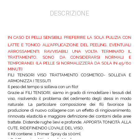
DESCRIZIONE
IN CASO DI PELLI SENSIBILI, PREFERIRE LA SOLA PULIZIA CON
LATTE E TONICO ALL'APPLICAZIONE DEL PEELING.
EVENTUALI
ARROSSAMENTI, RAVVISABILI UNA VOLTA TERMINATO IL
TRATTAMENTO, SONO DA CONSIDERARSI NORMALI E
TEMPORANEI. (LA PELLE SI NORMALIZZERÀ DA SOLA IN 45/60
MINUTI)
FILI TENSORI VISO
TRATTAMENTO COSMETICO
- SOLLEVA E
ARMONIZZA I TESSUTI
Il peso del tempo si solleva con un filo!
Grazie ai FILI TENSORI, siamo in grado di rimodellare i tessuti del
viso, risolvendo il problema del cedimento degli stessi in modo
naturale. La particolare composizione dei fili favorisce la
produzione di nuovo collagene con un effetto di ringiovanimento,
rinnovata elasticità e maggiore definizione dei contorni delle aree
trattate. Distende rughe lievi e profonde, APPORTA TONICITÀ ALLA
CUTE, RIDEFINENDO L’OVALE DEL VISO.
Il Kit contiene: 1 Primer Spray da 100ml