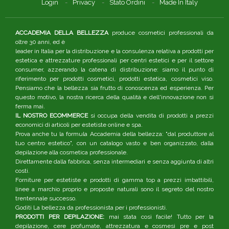
Login
Privacy
Stato Ordini
Made In Italy
ACCADEMIA DELLA BELLEZZA
produce cosmetici professionali da
oltre 30 anni, ed è
leader in Italia per la distribuzione e la consulenza relativa a prodotti per
estetica e attrezzature professionali per centri estetici e per il settore
consumer, azzerando la catena di distribuzione: siamo il punto di
riferimento per prodotti cosmetici, prodotti estetica, cosmetici viso.
Pensiamo che la bellezza sia frutto di conoscenza ed esperienza. Per
questo motivo, la nostra ricerca della qualità e dell'innovazione non si
ferma mai.
IL NOSTRO ECOMMERCE
si occupa della vendita di prodotti a prezzi
economici di articoli per estetiste online e spa.
Prova anche tu la formula Accademia della bellezza: "dal produttore al
tuo centro estetico", con un catalogo vasto e ben organizzato, dalla
depilazione alla cosmetica professionale.
Direttamente dalla fabbrica, senza intermediari e senza aggiunta di altri
costi.
Forniture per estetiste e prodotti di gamma top a prezzi imbattibili,
linee a marchio proprio e proposte naturali sono il segreto del nostro
trentennale successo.
Goditi La bellezza da professionista per i professionisti.
PRODOTTI PER DEPILAZIONE:
mai stata così facile! Tutto per la
depilazione, cere profumate, attrezzatura e cosmesi pre e post