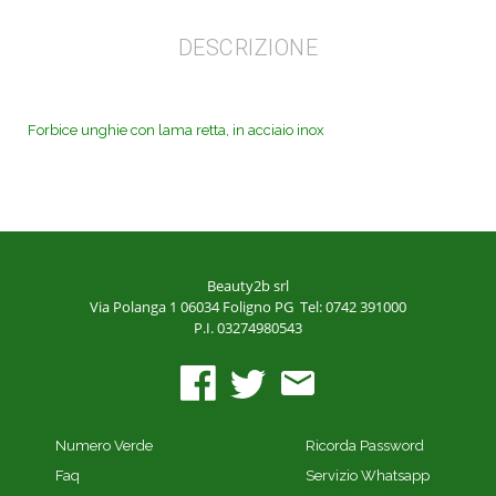
DESCRIZIONE
Forbice unghie con lama retta, in acciaio inox
Beauty2b srl
Via Polanga 1
06034 Foligno PG
Tel: 0742 391000
P.I. 03274980543
Numero Verde
Ricorda Password
Faq
Servizio Whatsapp