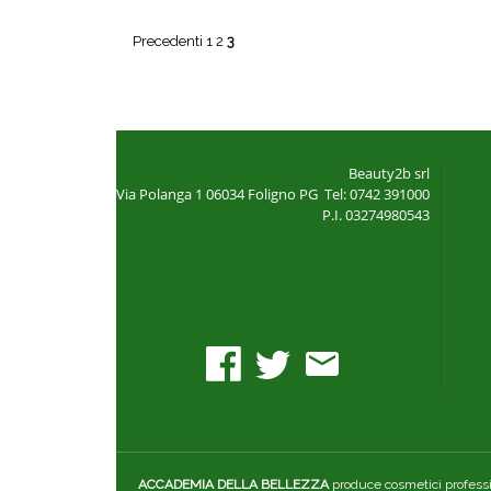
Precedenti
1
2
3
Beauty2b srl
Via Polanga 1
06034 Foligno PG
Tel: 0742 391000
P.I. 03274980543
ACCADEMIA DELLA BELLEZZA
produce cosmetici professio