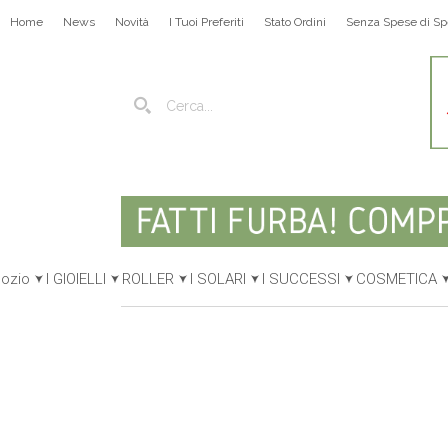
Home
News
Novità
I Tuoi Preferiti
Stato Ordini
Senza Spese di Sp
gozio
I GIOIELLI
ROLLER
I SOLARI
I SUCCESSI
COSMETICA