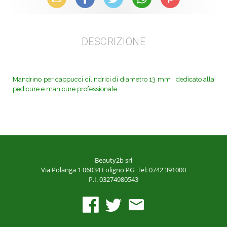
DESCRIZIONE
Mandrino per cappucci cilindrici di diametro 13 mm , dedicato alla
pedicure e manicure professionale
Beauty2b srl
Via Polanga 1
06034 Foligno PG
Tel: 0742 391000
P.I. 03274980543