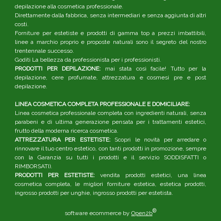
depilazione alla cosmetica professionale.
Direttamente dalla fabbrica, senza intermediari e senza aggiunta di altri
costi.
Forniture per estetiste e prodotti di gamma top a prezzi imbattibili,
linee a marchio proprio e proposte naturali sono il segreto del nostro
trentennale successo.
Goditi La bellezza da professionista per i professionisti.
PRODOTTI PER DEPILAZIONE:
mai stata così facile! Tutto per la
depilazione, cere profumate, attrezzatura e cosmesi pre e post
depilazione.
LINEA COSMETICA COMPLETA PROFESSIONALE E DOMICILIARE:
Linea cosmetica professionale completa con ingredienti naturali, senza
parabeni e di ultima generazione pensata per i trattamenti estetici,
frutto della moderna ricerca cosmetica.
ATTREZZATURA PER ESTETISTE:
Scopri le novità per arredare o
rinnovare il tuo centro estetico, con tanti prodotti in promozione, sempre
con la Garanzia su tutti i prodotti e il servizio SODDISFATTI o
RIMBORSATI).
PRODOTTI PER ESTETISTE:
vendita prodotti estetici, una linea
cosmetica completa, le migliori forniture estetica, estetica prodotti,
ingrosso prodotti per unghie, ingrosso prodotti per estetista.
®
software ecommerce by
Open2b