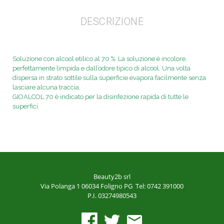
DESCRIZIONE
Soluzione con alcool etilico al 70 %. La soluzione è incolore,
perfettamente limpida e
dall’odore tipico di alcool. Una volta
dispersa in strato sottile
sulla superficie evapora facilmente senza
lasciare alcuna traccia.
GIOALCOL 70 è indicato per la disinfezione rapida di tutte
le
superfici
Beauty2b srl
Via Polanga 1
06034 Foligno PG
Tel: 0742 391000
P.I. 03274980543