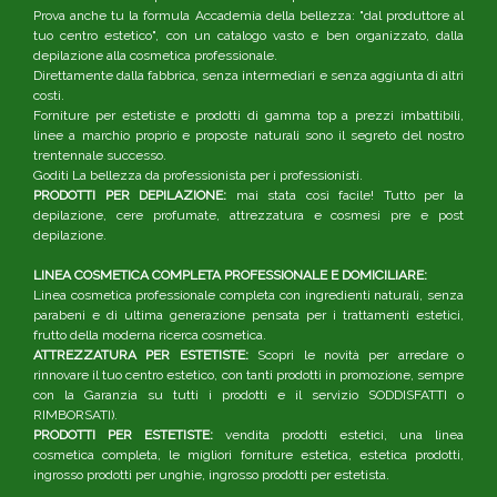
Prova anche tu la formula Accademia della bellezza: "dal produttore al
tuo centro estetico", con un catalogo vasto e ben organizzato, dalla
depilazione alla cosmetica professionale.
Direttamente dalla fabbrica, senza intermediari e senza aggiunta di altri
costi.
Forniture per estetiste e prodotti di gamma top a prezzi imbattibili,
linee a marchio proprio e proposte naturali sono il segreto del nostro
trentennale successo.
Goditi La bellezza da professionista per i professionisti.
PRODOTTI PER DEPILAZIONE:
mai stata così facile! Tutto per la
depilazione, cere profumate, attrezzatura e cosmesi pre e post
depilazione.
LINEA COSMETICA COMPLETA PROFESSIONALE E DOMICILIARE:
Linea cosmetica professionale completa con ingredienti naturali, senza
parabeni e di ultima generazione pensata per i trattamenti estetici,
frutto della moderna ricerca cosmetica.
ATTREZZATURA PER ESTETISTE:
Scopri le novità per arredare o
rinnovare il tuo centro estetico, con tanti prodotti in promozione, sempre
con la Garanzia su tutti i prodotti e il servizio SODDISFATTI o
RIMBORSATI).
PRODOTTI PER ESTETISTE:
vendita prodotti estetici, una linea
cosmetica completa, le migliori forniture estetica, estetica prodotti,
ingrosso prodotti per unghie, ingrosso prodotti per estetista.