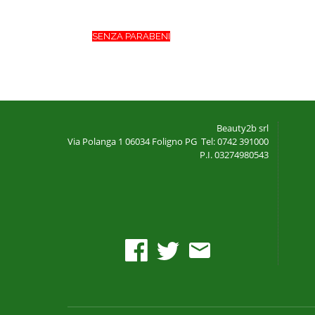
SENZA PARABENI
Beauty2b srl
Via Polanga 1
06034 Foligno PG
Tel: 0742 391000
P.I. 03274980543