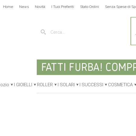
Home
News
Novità
I Tuoi Preferiti
Stato Ordini
Senza Spese di Sp
gozio
I GIOIELLI
ROLLER
I SOLARI
I SUCCESSI
COSMETICA