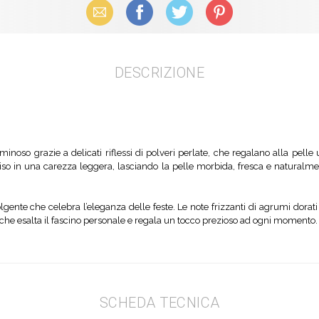
Email
Facebook
X (Twitter)
Pinterest
DESCRIZIONE
inoso grazie a delicati riflessi di polveri perlate, che regalano alla pelle 
l viso in una carezza leggera, lasciando la pelle morbida, fresca e naturalme
ente che celebra l’eleganza delle feste. Le note frizzanti di agrumi dorati
a che esalta il fascino personale e regala un tocco prezioso ad ogni momento.
SCHEDA TECNICA