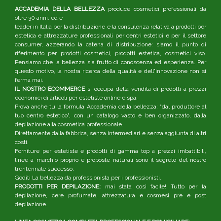
ACCADEMIA DELLA BELLEZZA
produce cosmetici professionali da
oltre 30 anni, ed è
leader in Italia per la distribuzione e la consulenza relativa a prodotti per
estetica e attrezzature professionali per centri estetici e per il settore
consumer, azzerando la catena di distribuzione: siamo il punto di
riferimento per prodotti cosmetici, prodotti estetica, cosmetici viso.
Pensiamo che la bellezza sia frutto di conoscenza ed esperienza. Per
questo motivo, la nostra ricerca della qualità e dell'innovazione non si
ferma mai.
IL NOSTRO ECOMMERCE
si occupa della vendita di prodotti a prezzi
economici di articoli per estetiste online e spa.
Prova anche tu la formula Accademia della bellezza: "dal produttore al
tuo centro estetico", con un catalogo vasto e ben organizzato, dalla
depilazione alla cosmetica professionale.
Direttamente dalla fabbrica, senza intermediari e senza aggiunta di altri
costi.
Forniture per estetiste e prodotti di gamma top a prezzi imbattibili,
linee a marchio proprio e proposte naturali sono il segreto del nostro
trentennale successo.
Goditi La bellezza da professionista per i professionisti.
PRODOTTI PER DEPILAZIONE:
mai stata così facile! Tutto per la
depilazione, cere profumate, attrezzatura e cosmesi pre e post
depilazione.