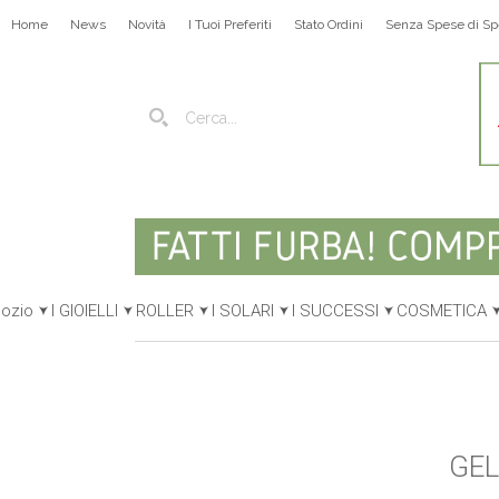
Home
News
Novità
I Tuoi Preferiti
Stato Ordini
Senza Spese di Sp
gozio
I GIOIELLI
ROLLER
I SOLARI
I SUCCESSI
COSMETICA
GEL