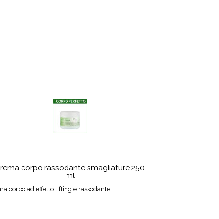
rema corpo rassodante smagliature 250
ml
a corpo ad effetto lifting e rassodante.