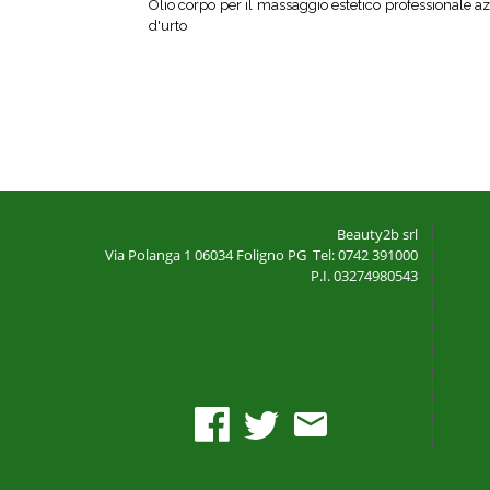
Olio corpo per il massaggio estetico professionale a
d'urto
Beauty2b srl
Via Polanga 1
06034 Foligno PG
Tel: 0742 391000
P.I. 03274980543