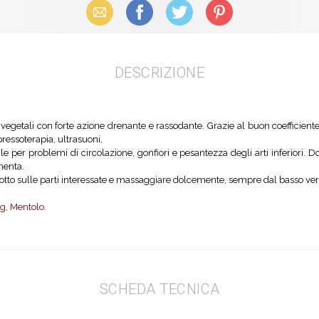
Email
Facebook
X (Twitter)
Pinterest
DESCRIZIONE
i vegetali con forte azione drenante e rassodante. Grazie al buon coefficien
pressoterapia, ultrasuoni,
ile per problemi di circolazione, gonfiori e pesantezza degli arti inferiori.
menta.
otto sulle parti interessate e massaggiare dolcemente, sempre dal basso verso
ng, Mentolo.
SCHEDA TECNICA