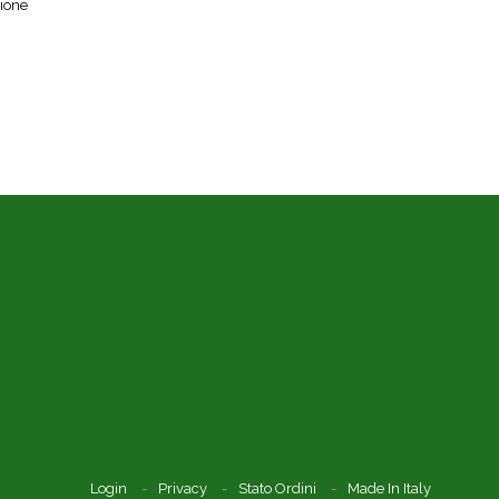
zione
Login
Privacy
Stato Ordini
Made In Italy