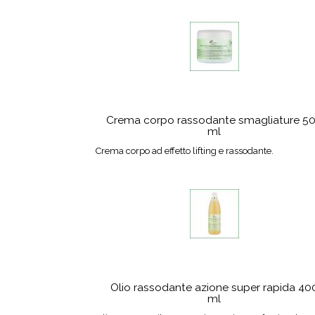
Crema corpo rassodante smagliature 5
ml
Crema corpo ad effetto lifting e rassodante.
Olio rassodante azione super rapida 40
ml