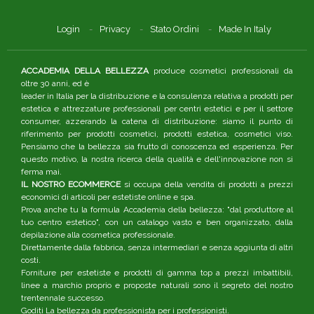
Login
Privacy
Stato Ordini
Made In Italy
ACCADEMIA DELLA BELLEZZA
produce cosmetici professionali da
oltre 30 anni, ed è
leader in Italia per la distribuzione e la consulenza relativa a prodotti per
estetica e attrezzature professionali per centri estetici e per il settore
consumer, azzerando la catena di distribuzione: siamo il punto di
riferimento per prodotti cosmetici, prodotti estetica, cosmetici viso.
Pensiamo che la bellezza sia frutto di conoscenza ed esperienza. Per
questo motivo, la nostra ricerca della qualità e dell'innovazione non si
ferma mai.
IL NOSTRO ECOMMERCE
si occupa della vendita di prodotti a prezzi
economici di articoli per estetiste online e spa.
Prova anche tu la formula Accademia della bellezza: "dal produttore al
tuo centro estetico", con un catalogo vasto e ben organizzato, dalla
depilazione alla cosmetica professionale.
Direttamente dalla fabbrica, senza intermediari e senza aggiunta di altri
costi.
Forniture per estetiste e prodotti di gamma top a prezzi imbattibili,
linee a marchio proprio e proposte naturali sono il segreto del nostro
trentennale successo.
Goditi La bellezza da professionista per i professionisti.