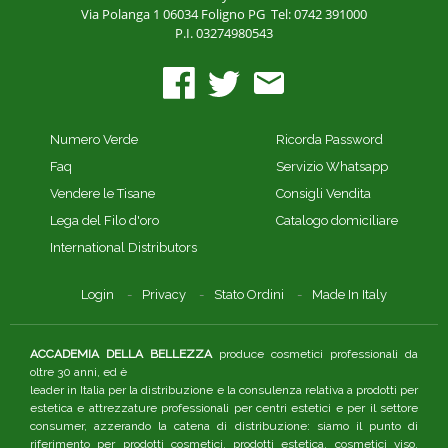
Via Polanga 1
06034 Foligno PG
Tel: 0742 391000
P.I. 03274980543
Numero Verde
Ricorda Password
Faq
Servizio Whatsapp
Vendere le Tisane
Consigli Vendita
Lega del Filo d'oro
Catalogo domiciliare
International Distributors
Login
Privacy
Stato Ordini
Made In Italy
ACCADEMIA DELLA BELLEZZA
produce cosmetici professionali da
oltre 30 anni, ed è
leader in Italia per la distribuzione e la consulenza relativa a prodotti per
estetica e attrezzature professionali per centri estetici e per il settore
consumer, azzerando la catena di distribuzione: siamo il punto di
riferimento per prodotti cosmetici, prodotti estetica, cosmetici viso.