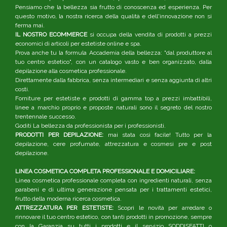
Pensiamo che la bellezza sia frutto di conoscenza ed esperienza. Per
questo motivo, la nostra ricerca della qualità e dell'innovazione non si
ferma mai.
IL NOSTRO ECOMMERCE
si occupa della vendita di prodotti a prezzi
economici di articoli per estetiste online e spa.
Prova anche tu la formula Accademia della bellezza: "dal produttore al
tuo centro estetico", con un catalogo vasto e ben organizzato, dalla
depilazione alla cosmetica professionale.
Direttamente dalla fabbrica, senza intermediari e senza aggiunta di altri
costi.
Forniture per estetiste e prodotti di gamma top a prezzi imbattibili,
linee a marchio proprio e proposte naturali sono il segreto del nostro
trentennale successo.
Goditi La bellezza da professionista per i professionisti.
PRODOTTI PER DEPILAZIONE:
mai stata così facile! Tutto per la
depilazione, cere profumate, attrezzatura e cosmesi pre e post
depilazione.
LINEA COSMETICA COMPLETA PROFESSIONALE E DOMICILIARE:
Linea cosmetica professionale completa con ingredienti naturali, senza
parabeni e di ultima generazione pensata per i trattamenti estetici,
frutto della moderna ricerca cosmetica.
ATTREZZATURA PER ESTETISTE:
Scopri le novità per arredare o
rinnovare il tuo centro estetico, con tanti prodotti in promozione, sempre
con la Garanzia su tutti i prodotti e il servizio SODDISFATTI o