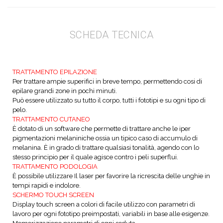
SCHEDA TECNICA
TRATTAMENTO EPILAZIONE
Per trattare ampie superifici in breve tempo, permettendo cosi di
epilare grandi zone in pochi minuti.
Può essere utilizzato su tutto il corpo, tutti i fototipi e su ogni tipo di
pelo.
TRATTAMENTO CUTANEO
È dotato di un software
che permette di trattare
anche le iper
pigmentazioni
melaniniche
ossia un tipico caso di
accumulo di
melanina.
È in grado di trattare qualsiasi
tonalità, agendo con
lo
stesso principio per il
quale agisce contro i peli
superflui.
TRATTAMENTO PODOLOGIA
È possibile utilizzare
Il laser per favorire
la ricrescita delle
unghie in
tempi
rapidi e indolore.
SCHERMO TOUCH SCREEN
Display touch screen a colori di facile utilizzo con parametri di
lavoro per ogni fototipo
preimpostati, variabili in base alle esigenze.