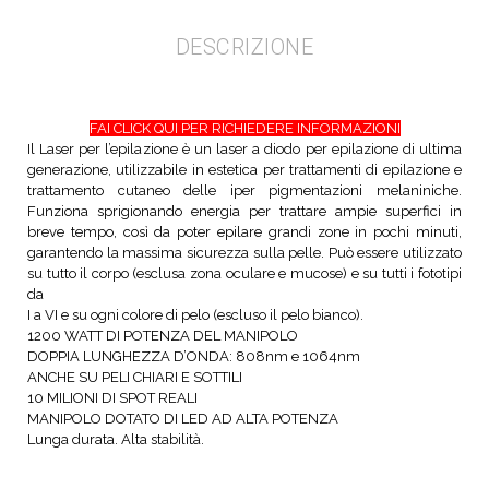
DESCRIZIONE
FAI CLICK QUI PER RICHIEDERE INFORMAZIONI
Il Laser per l’epilazione è un laser a diodo per epilazione di ultima
generazione, utilizzabile in estetica per trattamenti di epilazione e
trattamento cutaneo delle iper pigmentazioni melaniniche.
Funziona sprigionando energia per trattare ampie superfici in
breve tempo, così da poter epilare grandi zone in pochi minuti,
garantendo la massima sicurezza sulla pelle. Può essere utilizzato
su tutto il corpo (esclusa zona oculare e mucose) e su tutti i fototipi
da
I a VI e su ogni colore di pelo (escluso il pelo bianco).
1200 WATT DI POTENZA DEL MANIPOLO
DOPPIA LUNGHEZZA D’ONDA: 808nm e 1064nm
ANCHE SU PELI CHIARI E SOTTILI
10 MILIONI DI SPOT REALI
MANIPOLO DOTATO DI LED AD ALTA POTENZA
Lunga durata. Alta stabilità.