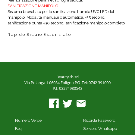
Memorizzazione parametri di ogni
seduta.
SANIFICAZIONE MANIPOLO
Sistema brevettato per la sanificazione
tramite UVC LED del
manipolo. Modalità manuale o automatica.
-35 secondi
sanificazione punta
-90 secondi sanificazione manipolo completo
R a p i d o. S i c u ro. E s s e n z i a l e .
Beauty2b srl
Via Polanga 1
06034 Foligno PG
Tel: 0742 391000
P.I. 03274980543
Numero Verde
Ricorda Password
Faq
Servizio Whatsapp