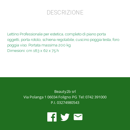
DESCRIZIONE
Lettino Professionale per estetica, completo di piano porta
oggetti,
porta rotolo, schiena regolabile, cuscino poggia testa, foro
poggia
viso. Portata massima 200 kg
Dimesioni: cm 183 x 62 x 75 h
Beauty2b srl
Via Polanga 1
06034 Foligno PG
Tel: 0742 391000
P.I. 03274980543