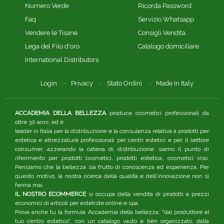
Numero Verde
Ricorda Password
Faq
Servizio Whatsapp
Vendere le Tisane
Consigli Vendita
Lega del Filo d'oro
Catalogo domiciliare
International Distributors
Login
Privacy
Stato Ordini
Made In Italy
ACCADEMIA DELLA BELLEZZA
produce cosmetici professionali da
oltre 30 anni, ed è
leader in Italia per la distribuzione e la consulenza relativa a prodotti per
estetica e attrezzature professionali per centri estetici e per il settore
consumer, azzerando la catena di distribuzione: siamo il punto di
riferimento per prodotti cosmetici, prodotti estetica, cosmetici viso.
Pensiamo che la bellezza sia frutto di conoscenza ed esperienza. Per
questo motivo, la nostra ricerca della qualità e dell'innovazione non si
ferma mai.
IL NOSTRO ECOMMERCE
si occupa della vendita di prodotti a prezzi
economici di articoli per estetiste online e spa.
Prova anche tu la formula Accademia della bellezza: "dal produttore al
tuo centro estetico", con un catalogo vasto e ben organizzato, dalla