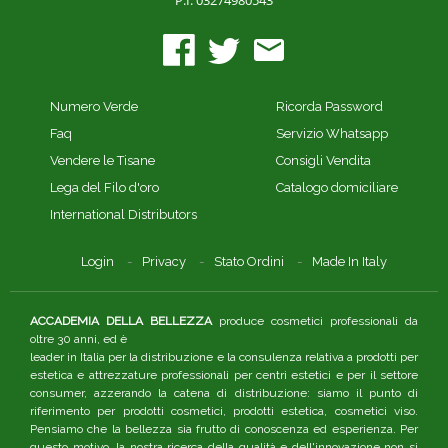
P.I. 03274980543
Numero Verde
Ricorda Password
Faq
Servizio Whatsapp
Vendere le Tisane
Consigli Vendita
Lega del Filo d'oro
Catalogo domiciliare
International Distributors
Login
Privacy
Stato Ordini
Made In Italy
ACCADEMIA DELLA BELLEZZA
produce cosmetici professionali da
oltre 30 anni, ed è
leader in Italia per la distribuzione e la consulenza relativa a prodotti per
estetica e attrezzature professionali per centri estetici e per il settore
consumer, azzerando la catena di distribuzione: siamo il punto di
riferimento per prodotti cosmetici, prodotti estetica, cosmetici viso.
Pensiamo che la bellezza sia frutto di conoscenza ed esperienza. Per
questo motivo, la nostra ricerca della qualità e dell'innovazione non si