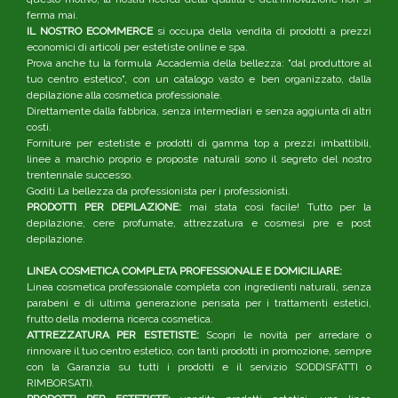
ferma mai.
IL NOSTRO ECOMMERCE
si occupa della vendita di prodotti a prezzi
economici di articoli per estetiste online e spa.
Prova anche tu la formula Accademia della bellezza: "dal produttore al
tuo centro estetico", con un catalogo vasto e ben organizzato, dalla
depilazione alla cosmetica professionale.
Direttamente dalla fabbrica, senza intermediari e senza aggiunta di altri
costi.
Forniture per estetiste e prodotti di gamma top a prezzi imbattibili,
linee a marchio proprio e proposte naturali sono il segreto del nostro
trentennale successo.
Goditi La bellezza da professionista per i professionisti.
PRODOTTI PER DEPILAZIONE:
mai stata così facile! Tutto per la
depilazione, cere profumate, attrezzatura e cosmesi pre e post
depilazione.
LINEA COSMETICA COMPLETA PROFESSIONALE E DOMICILIARE:
Linea cosmetica professionale completa con ingredienti naturali, senza
parabeni e di ultima generazione pensata per i trattamenti estetici,
frutto della moderna ricerca cosmetica.
ATTREZZATURA PER ESTETISTE:
Scopri le novità per arredare o
rinnovare il tuo centro estetico, con tanti prodotti in promozione, sempre
con la Garanzia su tutti i prodotti e il servizio SODDISFATTI o
RIMBORSATI).