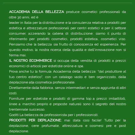
ACCADEMIA DELLA BELLEZZA
produce cosmetici professionali da
oltre 30 anni, ed è
leader in Italia per la distribuzione e la consulenza relativa a prodotti per
estetica e attrezzature professionali per centri estetici e per il settore
consumer, azzerando la catena di distribuzione: siamo il punto di
riferimento per prodotti cosmetici, prodotti estetica, cosmetici viso.
Pensiamo che la bellezza sia frutto di conoscenza ed esperienza. Per
questo motivo, la nostra ricerca della qualità e dell'innovazione non si
ferma mai.
IL NOSTRO ECOMMERCE
si occupa della vendita di prodotti a prezzi
economici di articoli per estetiste online e spa.
Prova anche tu la formula Accademia della bellezza: "dal produttore al
tuo centro estetico", con un catalogo vasto e ben organizzato, dalla
depilazione alla cosmetica professionale.
Direttamente dalla fabbrica, senza intermediari e senza aggiunta di altri
costi.
Forniture per estetiste e prodotti di gamma top a prezzi imbattibili,
linee a marchio proprio e proposte naturali sono il segreto del nostro
trentennale successo.
Goditi La bellezza da professionista per i professionisti.
PRODOTTI PER DEPILAZIONE:
mai stata così facile! Tutto per la
depilazione, cere profumate, attrezzatura e cosmesi pre e post
depilazione.