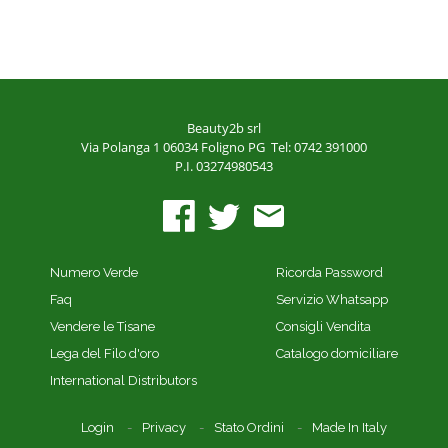
Beauty2b srl
Via Polanga 1
06034 Foligno PG
Tel: 0742 391000
P.I. 03274980543
Numero Verde
Ricorda Password
Faq
Servizio Whatsapp
Vendere le Tisane
Consigli Vendita
Lega del Filo d'oro
Catalogo domiciliare
International Distributors
Login
Privacy
Stato Ordini
Made In Italy