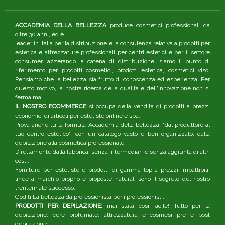
ACCADEMIA DELLA BELLEZZA
produce cosmetici professionali da
oltre 30 anni, ed è
leader in Italia per la distribuzione e la consulenza relativa a prodotti per
estetica e attrezzature professionali per centri estetici e per il settore
consumer, azzerando la catena di distribuzione: siamo il punto di
riferimento per prodotti cosmetici, prodotti estetica, cosmetici viso.
Pensiamo che la bellezza sia frutto di conoscenza ed esperienza. Per
questo motivo, la nostra ricerca della qualità e dell'innovazione non si
ferma mai.
IL NOSTRO ECOMMERCE
si occupa della vendita di prodotti a prezzi
economici di articoli per estetiste online e spa.
Prova anche tu la formula Accademia della bellezza: "dal produttore al
tuo centro estetico", con un catalogo vasto e ben organizzato, dalla
depilazione alla cosmetica professionale.
Direttamente dalla fabbrica, senza intermediari e senza aggiunta di altri
costi.
Forniture per estetiste e prodotti di gamma top a prezzi imbattibili,
linee a marchio proprio e proposte naturali sono il segreto del nostro
trentennale successo.
Goditi La bellezza da professionista per i professionisti.
PRODOTTI PER DEPILAZIONE:
mai stata così facile! Tutto per la
depilazione, cere profumate, attrezzatura e cosmesi pre e post
depilazione.