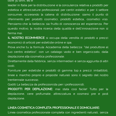
oltre 30 anni, ed è
leader in Italia per la distribuzione e la consulenza relativa a prodotti per
estetica e attrezzature professionali per centri estetici e per il settore
consumer, azzerando la catena di distribuzione: siamo il punto di
riferimento per prodotti cosmetici, prodotti estetica, cosmetici viso.
Pensiamo che la bellezza sia frutto di conoscenza ed esperienza. Per
questo motivo, la nostra ricerca della qualità e dell'innovazione non si
ferma mai.
IL NOSTRO ECOMMERCE
si occupa della vendita di prodotti a prezzi
economici di articoli per estetiste online e spa.
Prova anche tu la formula Accademia della bellezza: "dal produttore al
tuo centro estetico", con un catalogo vasto e ben organizzato, dalla
depilazione alla cosmetica professionale.
Direttamente dalla fabbrica, senza intermediari e senza aggiunta di altri
costi.
Forniture per estetiste e prodotti di gamma top a prezzi imbattibili,
linee a marchio proprio e proposte naturali sono il segreto del nostro
trentennale successo.
Goditi La bellezza da professionista per i professionisti.
PRODOTTI PER DEPILAZIONE:
mai stata così facile! Tutto per la
depilazione, cere profumate, attrezzatura e cosmesi pre e post
depilazione.
LINEA COSMETICA COMPLETA PROFESSIONALE E DOMICILIARE:
Linea cosmetica professionale completa con ingredienti naturali, senza