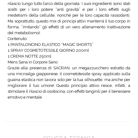
rilascio lungo tutto l’arco della giornata. I suoi ingredienti sono stati
scelti per i loro potere “anti gravità” e per i loro effetti sugli
inestetismi della cellulite, nonché per le loro capacità rassodanti.
Ma soprattutto, questo mix di principi attivi manterrà il tuo corpo in
forma, “imitando” gli effetti di un vero allenamento (riattivazione
del metabolismo).
Contenuto:
1 PANTALONCINO ELASTICO “MAGIC SHORTS”
1 SPRAY COSMETOTESSILE GIORNO 200ml
1 CREMA NOTTE 250ml
Mens Sana in Corpore Sano
Grazie alla presenza di SACRAN, un megazzucchero estratto da
una microalga giapponese, il cosmetotessile spray applicato sulla
guaina elastica non lavora solo per la tua silhouette, ma anche per
migliorare il tuo umore! Questo principio attivo riesce, infatti, a
stimolare il rilascio di ossitocina, con effetti tanginili per il benessere
emotivo e mentale