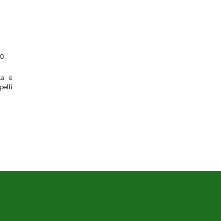
00
la e
pelli