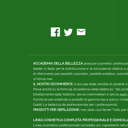
ACCADEMIA DELLA BELLEZZA
produce cosmetici professiona
leader in Italia per la distribuzione e la consulenza relativa a
di riferimento per prodotti cosmetici, prodotti estetica, cosme
si ferma mai.
IL NOSTRO ECOMMERCE
si occupa della vendita di prodotti a
Prova anche tu la formula Accademia della bellezza: "dal produ
Direttamente dalla fabbrica, senza intermediari e senza aggiunt
Forniture per estetiste e prodotti di gamma top a prezzi imbatt
Goditi La bellezza da professionista per i professionisti.
PRODOTTI PER DEPILAZIONE:
mai stata così facile! Tutto pe
LINEA COSMETICA COMPLETA PROFESSIONALE E DOMICILI
Linea cosmetica professionale completa con ingredienti natura