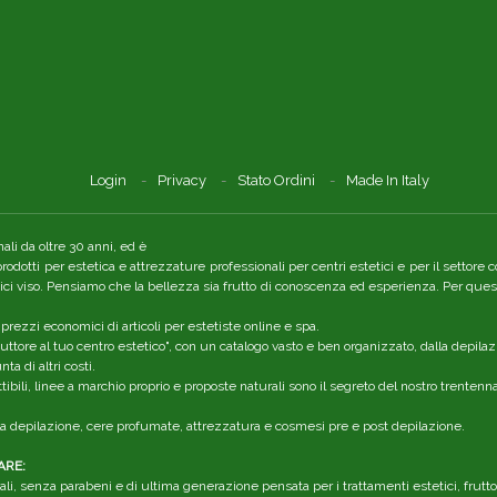
Login
Privacy
Stato Ordini
Made In Italy
li da oltre 30 anni, ed è
 prodotti per estetica e attrezzature professionali per centri estetici e per il setto
tici viso. Pensiamo che la bellezza sia frutto di conoscenza ed esperienza. Per quest
 prezzi economici di articoli per estetiste online e spa.
ttore al tuo centro estetico", con un catalogo vasto e ben organizzato, dalla depilaz
a di altri costi.
ibili, linee a marchio proprio e proposte naturali sono il segreto del nostro trenten
r la depilazione, cere profumate, attrezzatura e cosmesi pre e post depilazione.
ARE:
li, senza parabeni e di ultima generazione pensata per i trattamenti estetici, frutt