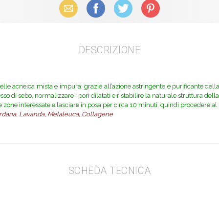
Email
Facebook
X (Twitter)
Pinterest
DESCRIZIONE
elle acneica mista e impura: grazie all’azione astringente e purificante del
cesso di sebo, normalizzare i pori dilatati e ristabilire la naturale struttura de
zone interessate e lasciare in posa per circa 10 minuti, quindi procedere al
 Bardana, Lavanda, Melaleuca, Collagene
SCHEDA TECNICA