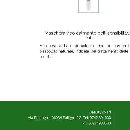
Maschera viso calmante pelli sensibili 1
ml
Maschera a base di cetriolo, mirtillo, camomil
bisabololo naturale, indicata nel trattamento delle 
sensibili
Beauty2b srl
Via Polanga 1
06034 Foligno PG
Tel: 0742 391000
P.I. 03274980543