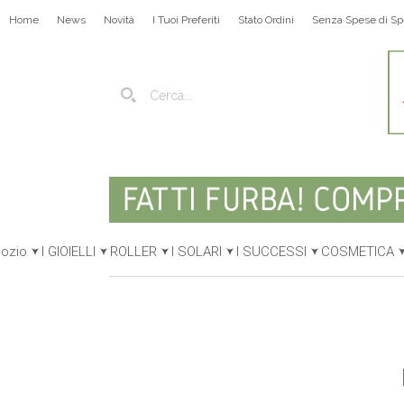
Home
News
Novità
I Tuoi Preferiti
Stato Ordini
Senza Spese di Sp
gozio
I GIOIELLI
ROLLER
I SOLARI
I SUCCESSI
COSMETICA