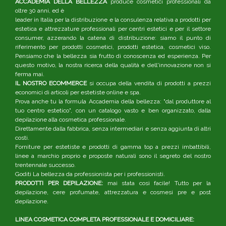
ACCADEMIA DELLA BELLEZZA
produce cosmetici professionali da
oltre 30 anni, ed è
leader in Italia per la distribuzione e la consulenza relativa a prodotti per
estetica e attrezzature professionali per centri estetici e per il settore
consumer, azzerando la catena di distribuzione: siamo il punto di
riferimento per prodotti cosmetici, prodotti estetica, cosmetici viso.
Pensiamo che la bellezza sia frutto di conoscenza ed esperienza. Per
questo motivo, la nostra ricerca della qualità e dell'innovazione non si
ferma mai.
IL NOSTRO ECOMMERCE
si occupa della vendita di prodotti a prezzi
economici di articoli per estetiste online e spa.
Prova anche tu la formula Accademia della bellezza: "dal produttore al
tuo centro estetico", con un catalogo vasto e ben organizzato, dalla
depilazione alla cosmetica professionale.
Direttamente dalla fabbrica, senza intermediari e senza aggiunta di altri
costi.
Forniture per estetiste e prodotti di gamma top a prezzi imbattibili,
linee a marchio proprio e proposte naturali sono il segreto del nostro
trentennale successo.
Goditi La bellezza da professionista per i professionisti.
PRODOTTI PER DEPILAZIONE:
mai stata così facile! Tutto per la
depilazione, cere profumate, attrezzatura e cosmesi pre e post
depilazione.
LINEA COSMETICA COMPLETA PROFESSIONALE E DOMICILIARE: