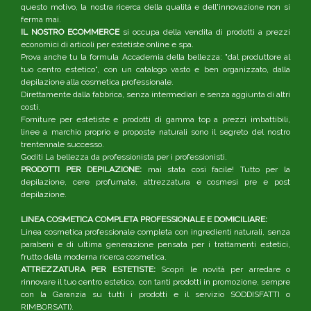
questo motivo, la nostra ricerca della qualità e dell'innovazione non si
ferma mai.
IL NOSTRO ECOMMERCE
si occupa della vendita di prodotti a prezzi
economici di articoli per estetiste online e spa.
Prova anche tu la formula Accademia della bellezza: "dal produttore al
tuo centro estetico", con un catalogo vasto e ben organizzato, dalla
depilazione alla cosmetica professionale.
Direttamente dalla fabbrica, senza intermediari e senza aggiunta di altri
costi.
Forniture per estetiste e prodotti di gamma top a prezzi imbattibili,
linee a marchio proprio e proposte naturali sono il segreto del nostro
trentennale successo.
Goditi La bellezza da professionista per i professionisti.
PRODOTTI PER DEPILAZIONE:
mai stata così facile! Tutto per la
depilazione, cere profumate, attrezzatura e cosmesi pre e post
depilazione.
LINEA COSMETICA COMPLETA PROFESSIONALE E DOMICILIARE:
Linea cosmetica professionale completa con ingredienti naturali, senza
parabeni e di ultima generazione pensata per i trattamenti estetici,
frutto della moderna ricerca cosmetica.
ATTREZZATURA PER ESTETISTE:
Scopri le novità per arredare o
rinnovare il tuo centro estetico, con tanti prodotti in promozione, sempre
con la Garanzia su tutti i prodotti e il servizio SODDISFATTI o
RIMBORSATI).