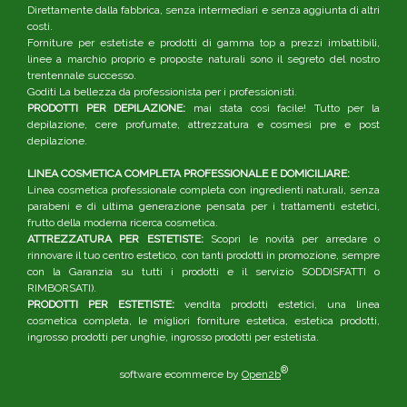
Direttamente dalla fabbrica, senza intermediari e senza aggiunta di altri
costi.
Forniture per estetiste e prodotti di gamma top a prezzi imbattibili,
linee a marchio proprio e proposte naturali sono il segreto del nostro
trentennale successo.
Goditi La bellezza da professionista per i professionisti.
PRODOTTI PER DEPILAZIONE:
mai stata così facile! Tutto per la
depilazione, cere profumate, attrezzatura e cosmesi pre e post
depilazione.
LINEA COSMETICA COMPLETA PROFESSIONALE E DOMICILIARE:
Linea cosmetica professionale completa con ingredienti naturali, senza
parabeni e di ultima generazione pensata per i trattamenti estetici,
frutto della moderna ricerca cosmetica.
ATTREZZATURA PER ESTETISTE:
Scopri le novità per arredare o
rinnovare il tuo centro estetico, con tanti prodotti in promozione, sempre
con la Garanzia su tutti i prodotti e il servizio SODDISFATTI o
RIMBORSATI).
PRODOTTI PER ESTETISTE:
vendita prodotti estetici, una linea
cosmetica completa, le migliori forniture estetica, estetica prodotti,
ingrosso prodotti per unghie, ingrosso prodotti per estetista.
®
software ecommerce by
Open2b