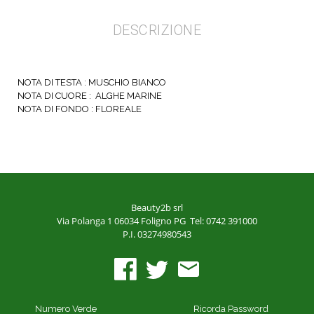
DESCRIZIONE
NOTA DI TESTA : MUSCHIO BIANCO
NOTA DI CUORE : ALGHE MARINE
NOTA DI FONDO : FLOREALE
Beauty2b srl
Via Polanga 1
06034 Foligno PG
Tel: 0742 391000
P.I. 03274980543
Numero Verde
Ricorda Password