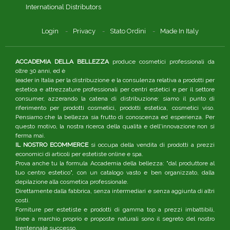
International Distributors
Login
Privacy
Stato Ordini
Made In Italy
ACCADEMIA DELLA BELLEZZA
produce cosmetici professionali da
oltre 30 anni, ed è
leader in Italia per la distribuzione e la consulenza relativa a prodotti per
estetica e attrezzature professionali per centri estetici e per il settore
consumer, azzerando la catena di distribuzione: siamo il punto di
riferimento per prodotti cosmetici, prodotti estetica, cosmetici viso.
Pensiamo che la bellezza sia frutto di conoscenza ed esperienza. Per
questo motivo, la nostra ricerca della qualità e dell'innovazione non si
ferma mai.
IL NOSTRO ECOMMERCE
si occupa della vendita di prodotti a prezzi
economici di articoli per estetiste online e spa.
Prova anche tu la formula Accademia della bellezza: "dal produttore al
tuo centro estetico", con un catalogo vasto e ben organizzato, dalla
depilazione alla cosmetica professionale.
Direttamente dalla fabbrica, senza intermediari e senza aggiunta di altri
costi.
Forniture per estetiste e prodotti di gamma top a prezzi imbattibili,
linee a marchio proprio e proposte naturali sono il segreto del nostro
trentennale successo.