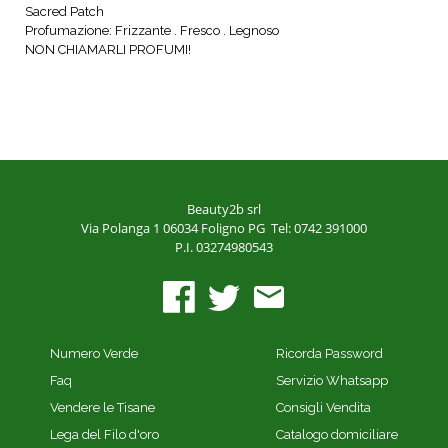
Sacred Patch
Profumazione: Frizzante . Fresco . Legnoso
NON CHIAMARLI PROFUMI!
Beauty2b srl
Via Polanga 1
06034 Foligno PG
Tel: 0742 391000
P.I. 03274980543
Numero Verde
Ricorda Password
Faq
Servizio Whatsapp
Vendere le Tisane
Consigli Vendita
Lega del Filo d'oro
Catalogo domiciliare