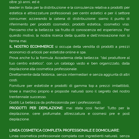
oltre 30 anni, ed è
leader in Italia per la distribuzione e la consulenza relativa a prodotti per
estetica e attrezzature professionali per centri estetici e per il settore
consumer, azzerando la catena di distribuzione: siamo il punto di
riferimento per prodotti cosmetici, prodotti estetica, cosmetici viso.
Pensiamo che la bellezza sia frutto di conoscenza ed esperienza. Per
questo motivo, la nostra ricerca della qualità e dell'innovazione non si
ferma mai.
IL NOSTRO ECOMMERCE
si occupa della vendita di prodotti a prezzi
economici di articoli per estetiste online e spa.
Prova anche tu la formula Accademia della bellezza: "dal produttore al
tuo centro estetico", con un catalogo vasto e ben organizzato, dalla
depilazione alla cosmetica professionale.
Direttamente dalla fabbrica, senza intermediari e senza aggiunta di altri
costi.
Forniture per estetiste e prodotti di gamma top a prezzi imbattibili,
linee a marchio proprio e proposte naturali sono il segreto del nostro
trentennale successo.
Goditi La bellezza da professionista per i professionisti.
PRODOTTI PER DEPILAZIONE:
mai stata così facile! Tutto per la
depilazione, cere profumate, attrezzatura e cosmesi pre e post
depilazione.
LINEA COSMETICA COMPLETA PROFESSIONALE E DOMICILIARE:
Linea cosmetica professionale completa con ingredienti naturali, senza